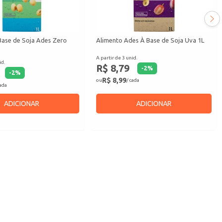
Base de Soja Ades Zero
Alimento Ades À Base de Soja Uva 1L
A partir de 3 unid.
id.
R$ 8,79
-
2
%
-
2
%
R$ 8,99
ou
/ cada
cada
ADICIONAR
ADICIONAR