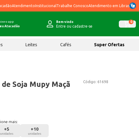
acadão
Atendimento
Institucional
Trabalhe Conosco
Atendimento em Libras
ixe o app
0
Bem-vindo
Entre ou cadastre-se
eu Atacadão
ês
Leites
Cafés
Super Ofertas
Código:
61698
 de Soja Mupy Maçã
ione mais:
+
5
+
10
unidades
unidades