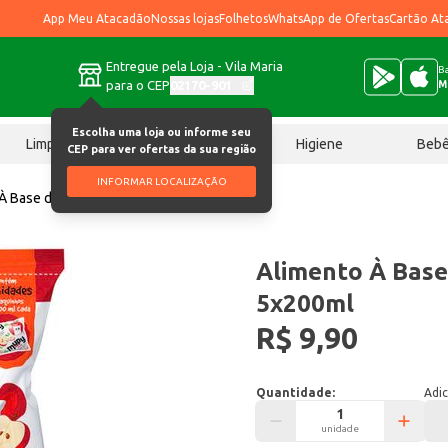
App Meu Atacadão
Nossas lojas
Folhetos
WhatsApp de Ofertas
Cartão At
Entregue pela Loja - Vila Maria
Ba
para o CEP
02170-901
M
Escolha uma loja ou informe seu
Limpeza
Chocolates
Higiene
Beb
CEP para ver ofertas da sua região
INFORMAR LOCALIZAÇÃO
 À Base de Soja Mupy Maçã 5x200ml
Alimento À Base
5x200ml
R$ 9,90
Quantidade:
Adic
unidade