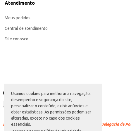
Atendimento
Meus pedidos
Central de atendimento
Fale conosco
Formas de pagamento
Usamos cookies para melhorar a navegação,
desempenho e segurança do site,
personalizar o conteúdo, exibir anúncios e
obter estatísticas. As permissões podem ser
alteradas, exceto no caso dos cookies
Racismo é crime.
Denuncie. Disque 100 ou procure a Delegacia de Polí
essenciais.