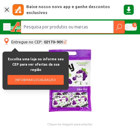
Baixe nosso novo app e ganhe descontos
exclusivos
0
Entregue no CEP:
02170-901
Escolha uma loja ou informe seu
CEP para ver ofertas da sua
região
INFORMAR LOCALIZAÇÃO
Clique na imagem para ampliar.