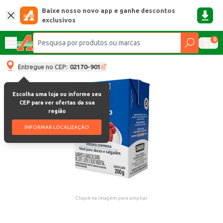
Baixe nosso novo app e ganhe descontos
exclusivos
0
Entregue no CEP:
02170-901
Escolha uma loja ou informe seu
CEP para ver ofertas da sua
região
INFORMAR LOCALIZAÇÃO
Clique na imagem para ampliar.