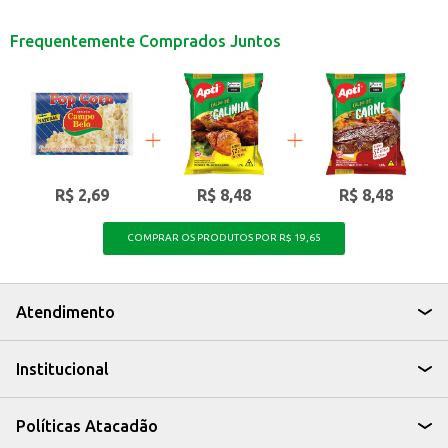
Dicas de Uso:
Pode ser utilizado no preparo de molhos e cremes para massas.
Frequentemente Comprados Juntos
Uma alternativa para dar consistência a recheios de tortas e bolos.
Pode ser incorporado em receitas de sopas e cremes.
Uma opção para o preparo de sobremesas, como mousses e pudins.
O Alimento à base de Soro de Leite Daus é uma escolha prática para quem
busca otimizar o tempo na cozinha, sem abrir mão do sabor e da qualidade
em suas preparações.
R$ 2,69
R$ 8,48
R$ 8,48
COMPRAR OS PRODUTOS POR R$ 19,65
Atendimento
Institucional
Políticas Atacadão