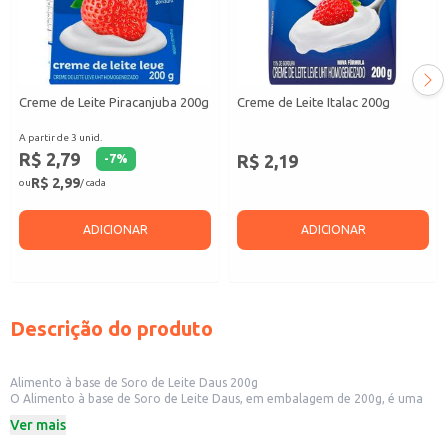
Creme de Leite Piracanjuba 200g
Creme de Leite Italac 200g
A partir de 3 unid.
R$ 2,79
R$ 2,19
-
7
%
R$ 2,99
ou
/ cada
ADICIONAR
ADICIONAR
Descrição do produto
Alimento à base de Soro de Leite Daus 200g
O Alimento à base de Soro de Leite Daus, em embalagem de 200g, é uma
opção para quem busca um produto versátil na cozinha. Ideal para o
Ver mais
preparo de diversas receitas, ele pode ser utilizado tanto em ambientes
domésticos quanto em estabelecimentos comerciais.