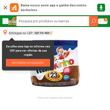
Baixe nosso novo app e ganhe descontos
exclusivos
0
Entregue no CEP:
02170-901
Escolha uma loja ou informe seu
CEP para ver ofertas da sua
região
INFORMAR LOCALIZAÇÃO
Clique na imagem para ampliar.