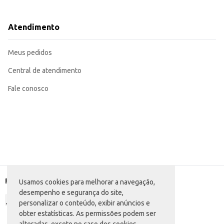
Pode ser utilizado em instituições de longa permanência para idosos, como 
O Nutren Senior Nestlé oferece praticidade e conveniência, sendo uma opção eficiente para com
armazenamento, tornando-o uma escolha prática para o dia a dia.
Atendimento
Marca: Nestlé
Departamento: Mercearia
Categoria: Alimento infantil diversos
Meus pedidos
Conteúdo: 370g
EAN: 59985957
Central de atendimento
Fale conosco
Formas de pagamento
Usamos cookies para melhorar a navegação,
desempenho e segurança do site,
personalizar o conteúdo, exibir anúncios e
obter estatísticas. As permissões podem ser