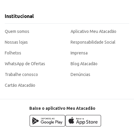
parte de um plano alimentar balanceado.
plementar a alimentação de idosos, contribuindo para sua saúde e bem-estar. Sua fórmula, em pó,
Institucional
Quem somos
Aplicativo Meu Atacadão
Nossas lojas
Responsabilidade Social
Folhetos
Imprensa
WhatsApp de Ofertas
Blog Atacadão
Trabalhe conosco
Denúncias
Cartão Atacadão
Baixe o aplicativo Meu Atacadão