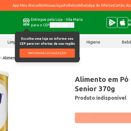
App Meu Atacadão
Nossas lojas
Folhetos
WhatsApp de Ofertas
Cartão At
Entregue pela Loja - Vila Maria
Ba
para o CEP
02170-901
M
Escolha uma loja ou informe seu
Limpeza
Chocolates
Higiene
Beb
CEP para ver ofertas da sua região
INFORMAR LOCALIZAÇÃO
Alimento em Pó Nutren Nestlé Senior 370g
Alimento em Pó 
Senior 370g
Produto indisponível