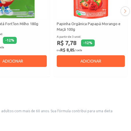
tá Fort'lon Milho 180g
Papinha Orgânica Papapá Morango e
Maçã 100g
id.
A partir de 3 unid.
-
12
%
R$ 7,78
-
12
%
cada
R$ 8,85
ou
/ cada
ADICIONAR
ADICIONAR
Sua fórmula contribui para uma dieta