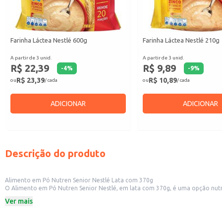
Farinha Láctea Nestlé 600g
Farinha Láctea Nestlé 210g
A partir de 3 unid.
A partir de 3 unid.
R$ 22,39
R$ 9,89
-
4
%
-
9
%
R$ 23,39
R$ 10,89
ou
/ cada
ou
/ cada
ADICIONAR
ADICIONAR
Descrição do produto
Alimento em Pó Nutren Senior Nestlé Lata com 370g
O Alimento em Pó Nutren Senior Nestlé, em lata com 370g, é uma opção nutricionalmente co
equilibrada, facilitando o c
Ver mais
Dicas de Uso:
Ideal para revenda em farmácias, lojas de produtos naturais e supermercad
Adequado para uso doméstico, como complemento alimentar para idosos que