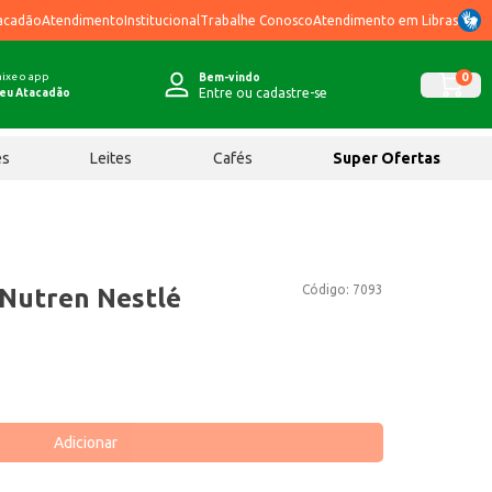
acadão
Atendimento
Institucional
Trabalhe Conosco
Atendimento em Libras
ixe o app
0
Bem-vindo
Entre ou cadastre-se
eu Atacadão
ês
Leites
Cafés
Super Ofertas
Código:
7093
Nutren Nestlé
Adicionar