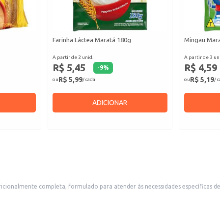
Farinha Láctea Maratá 180g
Mingau Mara
A partir de 2 unid.
A partir de 3 un
R$ 5,45
R$ 4,59
-
9
%
R$ 5,99
R$ 5,19
ou
/ cada
ou
/ 
ADICIONAR
mpleta, formulado para atender às necessidades específicas de adultos com mais de 60 anos. 
onsumo de nutrientes essenciais. A apresentação em lata garante a conservação do produto e facilidade de armazenamento.
os que atendem a um público com foco em saúde e bem-estar.
 buscam uma dieta mais completa e prática.