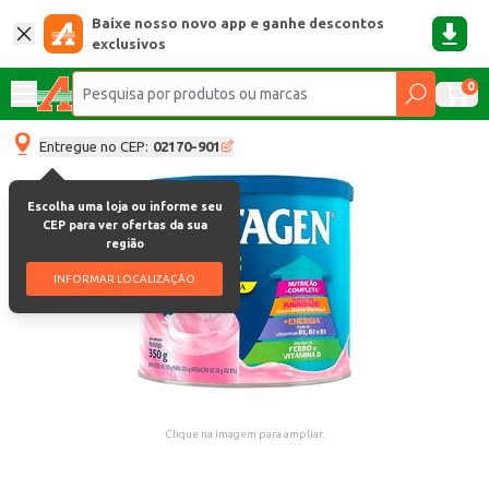
Baixe nosso novo app e ganhe descontos
exclusivos
0
Entregue no CEP:
02170-901
Escolha uma loja ou informe seu
CEP para ver ofertas da sua
região
INFORMAR LOCALIZAÇÃO
Clique na imagem para ampliar.