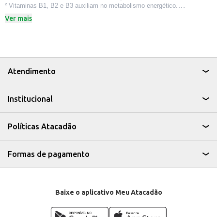
² Vitaminas B1, B2 e B3 auxiliam no metabolismo energético.
³ Vitamina C e zinco auxiliam no funcionamento do sistema imune.
Ver mais
⁴ Receitas disponíveis em: https://www.sustagenkids.com.br/receitas/
Atendimento
Institucional
Políticas Atacadão
Formas de pagamento
Baixe o aplicativo Meu Atacadão