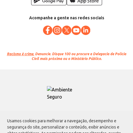
Acompanhe a gente nas redes sociais
Racismo é crime.
Denuncie. Disque 100 ou procure a Delegacia de Polícia
Civil mais próxima ou o Ministério Público.
Atacadão S.A.
Usamos cookies para melhorar a navegação, desempenho e
Avenida Morvan Dias de Figueiredo, 6169, Vila Maria, São Paulo - SP | CEP
segurança do site, personalizar o conteúdo, exibir anúncios e
02170-901 | CNPJ: 75.315.333/0001-09