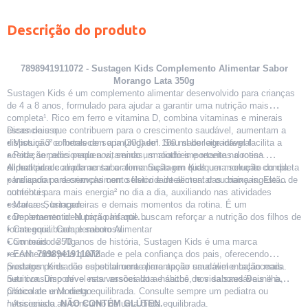
Descrição do produto
7898941911072 - Sustagen Kids Complemento Alimentar Sabor
Morango Lata 350g
Sustagen Kids é um complemento alimentar desenvolvido para crianças
de 4 a 8 anos, formulado para ajudar a garantir uma nutrição mais
completa¹. Rico em ferro e vitamina D, combina vitaminas e minerais
essenciais que contribuem para o crescimento saudável, aumentam a
Dicas de uso:
disposição² e fortalecem a imunidade³. Seu sabor agradável facilita a
• Misture 3 colheres de sopa (30g) em 180 ml de leite integral.
aceitação pelos pequenos, sendo um aliado importante na rotina
• Pode ser adicionado a vitaminas, smoothies e receitas doces⁴.
alimentar.
• Ideal para complementar a alimentação em qualquer momento do dia.
A praticidade aliada ao sabor torna Sustagen Kids uma solução completa
• Indicado para crianças com seletividade alimentar ou baixa ingestão de
para apoiar o desenvolvimento físico e intelectual das crianças. Ele
nutrientes.
contribui para mais energia² no dia a dia, auxiliando nas atividades
escolares, brincadeiras e demais momentos da rotina. É um
• Marca: Sustagen
complemento ideal para pais que buscam reforçar a nutrição dos filhos de
• Departamento: Nutrição Infantil
forma equilibrada e saborosa.
• Categoria: Complemento Alimentar
• Conteúdo: 350g
Com mais de 70 anos de história, Sustagen Kids é uma marca
• EAN:
reconhecida pela qualidade e pela confiança dos pais, oferecendo
7898941911072
produtos pensados especialmente para apoiar uma alimentação mais
Sustagen Kids não substitui uma alimentação saudável e balanceada.
nutritiva. Disponível nas versões lata e sachê, nos sabores Baunilha,
Seu consumo deve estar associado a hábitos de vida saudáveis e à
Chocolate e Morango.
prática de uma dieta equilibrada. Consulte sempre um pediatra ou
nutricionista.
¹ Associado ao consumo de uma dieta equilibrada.
NÃO CONTÉM GLÚTEN.