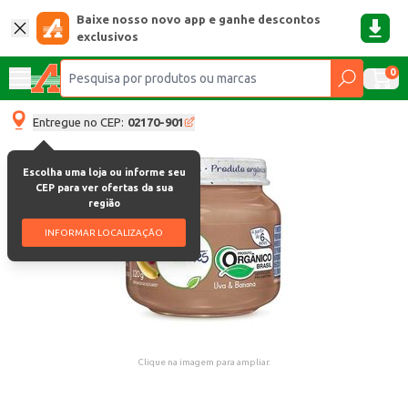
Baixe nosso novo app e ganhe descontos
exclusivos
0
Entregue no CEP:
02170-901
Escolha uma loja ou informe seu
CEP para ver ofertas da sua
região
INFORMAR LOCALIZAÇÃO
Clique na imagem para ampliar.