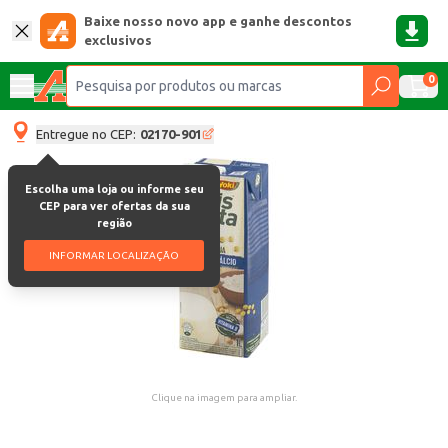
Baixe nosso novo app e ganhe descontos
exclusivos
0
Entregue no CEP:
02170-901
Escolha uma loja ou informe seu
CEP para ver ofertas da sua
região
INFORMAR LOCALIZAÇÃO
Clique na imagem para ampliar.