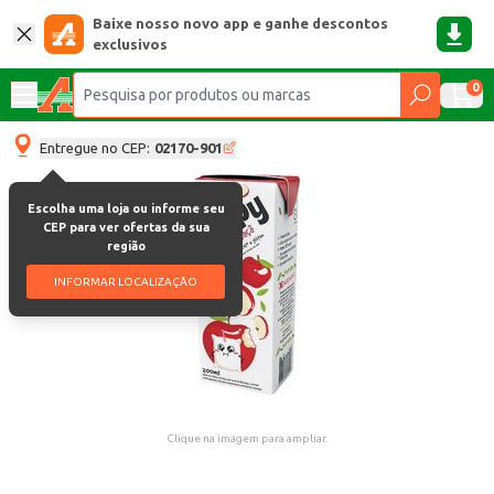
Baixe nosso novo app e ganhe descontos
exclusivos
0
Entregue no CEP:
02170-901
Escolha uma loja ou informe seu
CEP para ver ofertas da sua
região
INFORMAR LOCALIZAÇÃO
Clique na imagem para ampliar.