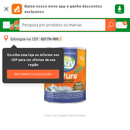
Baixe nosso novo app e ganhe descontos
exclusivos
0
Entregue no CEP:
02170-901
Escolha uma loja ou informe seu
CEP para ver ofertas da sua
região
INFORMAR LOCALIZAÇÃO
Clique na imagem para ampliar.