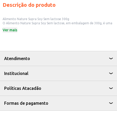
Descrição do produto
Alimento Nature Supra Soy Sem lactose 300g
O Alimento Nature Supra Soy Sem lactose, em embalagem de 300g, é uma
opção para quem busca uma alternativa alimentar. Desenvolvido para
Ver mais
atender às necessidades nutricionais, este produto pode ser utilizado em
diversas situações.
Dicas de Uso:
Pode ser utilizado como complemento alimentar em diversas receitas.
Ideal para quem busca opções sem lactose.
Indicado para o preparo de alimentos para crianças.
O Alimento Nature Supra Soy Sem lactose oferece uma alternativa para
Atendimento
quem busca praticidade e versatilidade na alimentação, adequando-se a
diferentes necessidades e estilos de vida.
Institucional
Políticas Atacadão
Formas de pagamento