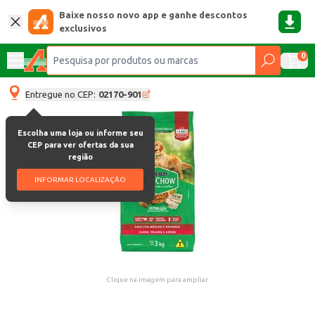
Baixe nosso novo app e ganhe descontos
exclusivos
0
Entregue no CEP:
02170-901
Escolha uma loja ou informe seu
CEP para ver ofertas da sua
região
INFORMAR LOCALIZAÇÃO
Clique na imagem para ampliar.