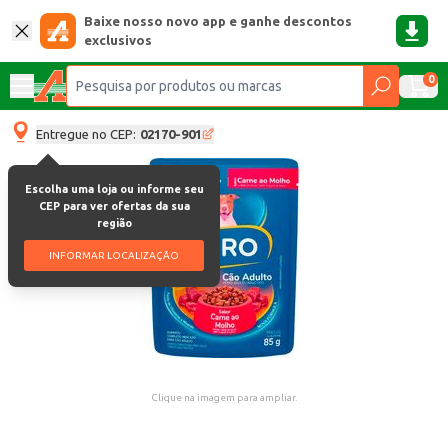
Baixe nosso novo app e ganhe descontos
exclusivos
0
Entregue no CEP:
02170-901
Escolha uma loja ou informe seu
CEP para ver ofertas da sua
região
INFORMAR LOCALIZAÇÃO
Clique na imagem para ampliar.