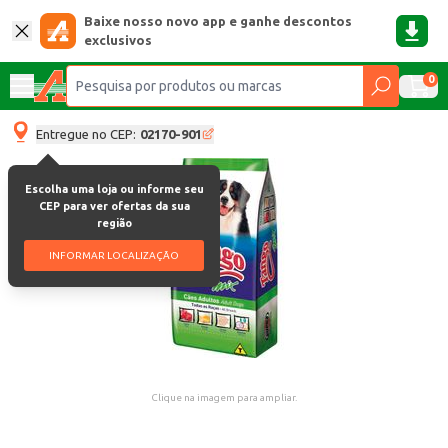
Baixe nosso novo app e ganhe descontos
exclusivos
0
Entregue no CEP:
02170-901
Escolha uma loja ou informe seu
CEP para ver ofertas da sua
região
INFORMAR LOCALIZAÇÃO
Clique na imagem para ampliar.