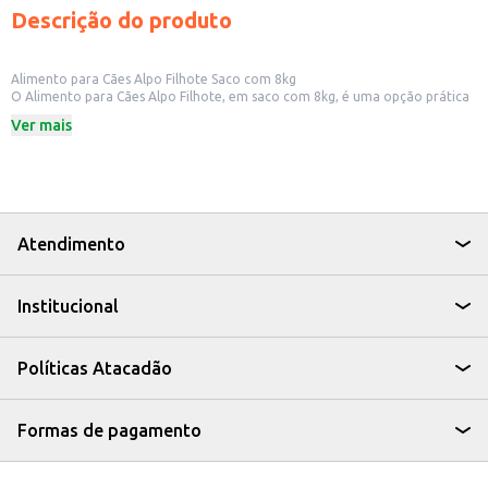
Descrição do produto
Alimento para Cães Alpo Filhote Saco com 8kg
O Alimento para Cães Alpo Filhote, em saco com 8kg, é uma opção prática
e econômica para alimentar filhotes de cães. Sua formulação é adequada
Ver mais
para o desenvolvimento saudável dos filhotes, contribuindo para um
crescimento equilibrado. A embalagem de 8kg é ideal para revenda em pet
shops e lojas de animais, atendendo à demanda de clientes que buscam
produtos em maior quantidade. Também é uma opção viável para donos
de cães que preferem adquirir ração em embalagens maiores, garantindo
um fornecimento contínuo para seus animais de estimação.
Dicas de uso:
Atendimento
Sirva a ração seca, seguindo as recomendações de quantidade diária
indicadas na embalagem do produto, de acordo com a idade e peso do
filhote.
Institucional
Disponibilize sempre água fresca e limpa para o seu cão.
Observe a condição física do seu cão e ajuste a quantidade de ração
conforme necessário.
Ideal para revenda em pet shops e lojas de animais.
Políticas Atacadão
Recomendado para uso doméstico em cães filhotes.
O Alimento para Cães Alpo Filhote em embalagem de 8kg oferece
praticidade e um bom custo-benefício, tanto para estabelecimentos
comerciais quanto para donos de cães. Sua formulação contribui para a
Formas de pagamento
saúde e o desenvolvimento adequado dos filhotes, tornando-se uma
escolha eficiente e conveniente.
Marca: Alpo