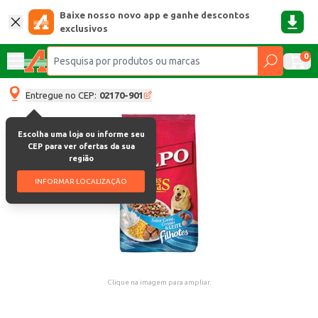
Baixe nosso novo app e ganhe descontos
exclusivos
0
Entregue no CEP:
02170-901
Escolha uma loja ou informe seu
CEP para ver ofertas da sua
região
INFORMAR LOCALIZAÇÃO
Clique na imagem para ampliar.