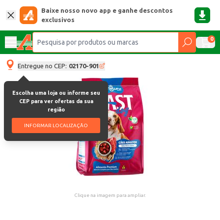
Baixe nosso novo app e ganhe descontos
exclusivos
0
Entregue no CEP:
02170-901
Escolha uma loja ou informe seu
CEP para ver ofertas da sua
região
INFORMAR LOCALIZAÇÃO
Clique na imagem para ampliar.