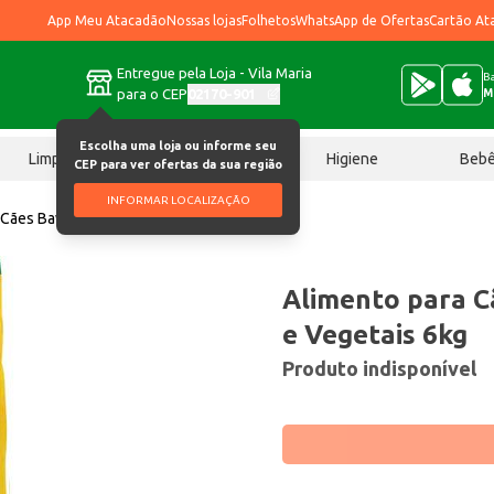
App Meu Atacadão
Nossas lojas
Folhetos
WhatsApp de Ofertas
Cartão At
Entregue pela Loja - Vila Maria
Ba
para o CEP
02170-901
M
Escolha uma loja ou informe seu
Limpeza
Chocolates
Higiene
Beb
CEP para ver ofertas da sua região
INFORMAR LOCALIZAÇÃO
 Cães Baw Waw Carne e Vegetais 6kg
Alimento para 
e Vegetais 6kg
Produto indisponível