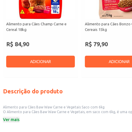
Alimento para Cães Champ Carne e
Alimento para Cães Bonzo 
Cereal 18kg
Cereais 15kg
R$ 84,90
R$ 79,90
ADICIONAR
ADICIONAR
Descrição do produto
Alimento para Cães Baw Waw Carne e Vegetais Saco com 6kg
O Alimento para Cães Baw Waw Carne e Vegetais, em saco com 6kg, é uma op
carne e vegetais contribui para a saúde e o bem-estar do seu animal de estim
Ver mais
Embalagem: Saco de 6kg
Sabor: Carne e Vegetais
Indicado para cães de diversos portes e raças.