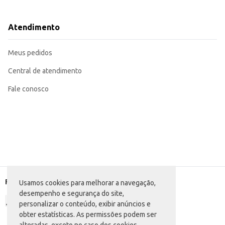
Dicas de Uso:
A quantidade diária recomendada deve ser ajustada de acordo com o peso, id
Disponibilize sempre água fresca e limpa para seu cão.
Atendimento
Armazene o produto em local seco e arejado, após aberto, mantenha a em
O Alimento para Cães Baw Waw Carne e Vegetais oferece uma opção de alimen
Meus pedidos
Central de atendimento
Fale conosco
Formas de pagamento
Usamos cookies para melhorar a navegação,
desempenho e segurança do site,
personalizar o conteúdo, exibir anúncios e
obter estatísticas. As permissões podem ser