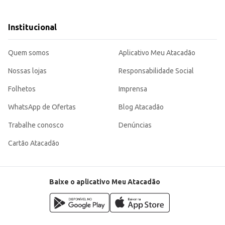
ade e nível de atividade do seu cão. Consulte a tabela de alimentação na emba
Institucional
balagem bem fechada.
tação completa e saborosa para o seu cão, garantindo praticidade e economia
Quem somos
Aplicativo Meu Atacadão
Nossas lojas
Responsabilidade Social
Folhetos
Imprensa
WhatsApp de Ofertas
Blog Atacadão
Trabalhe conosco
Denúncias
Cartão Atacadão
Baixe o aplicativo Meu Atacadão