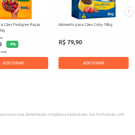
ra Cães Pedigree Raças
Alimento para Cães Coby 18kg
00g
id.
R$ 79,90
0
-
9
%
 cada
ADICIONAR
ADICIONAR
proporciona uma alimentação completa e balanceada. Sua formulação com