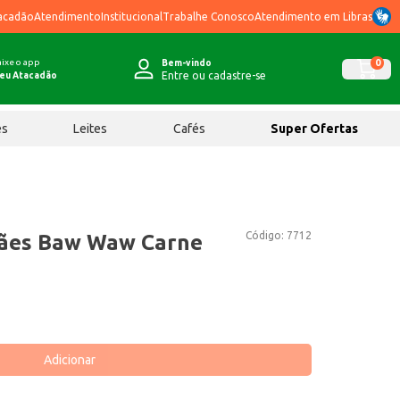
acadão
Atendimento
Institucional
Trabalhe Conosco
Atendimento em Libras
ixe o app
0
Bem-vindo
Entre ou cadastre-se
eu Atacadão
ês
Leites
Cafés
Super Ofertas
Código:
7712
Cães Baw Waw Carne
Adicionar