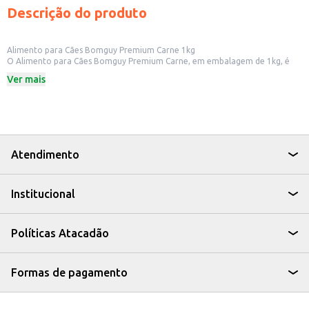
Descrição do produto
Alimento para Cães Bomguy Premium Carne 1kg
O Alimento para Cães Bomguy Premium Carne, em embalagem de 1kg, é
uma opção para quem busca nutrição para cães. Formulado com
Ver mais
ingredientes selecionados, este alimento oferece uma opção para a dieta
do seu pet.
Dicas de Uso:
Ideal para cães de diferentes portes e idades.
Pode ser utilizado como alimento principal, seguindo as recomendações de
porção indicadas na embalagem.
Indicado para uso doméstico, para garantir a nutrição diária do seu cão.
Atendimento
O Alimento para Cães Bomguy Premium Carne 1kg é uma escolha para
quem busca uma opção para alimentar seu cão, oferecendo praticidade e
cuidado com a alimentação do seu pet.
Institucional
Políticas Atacadão
Formas de pagamento