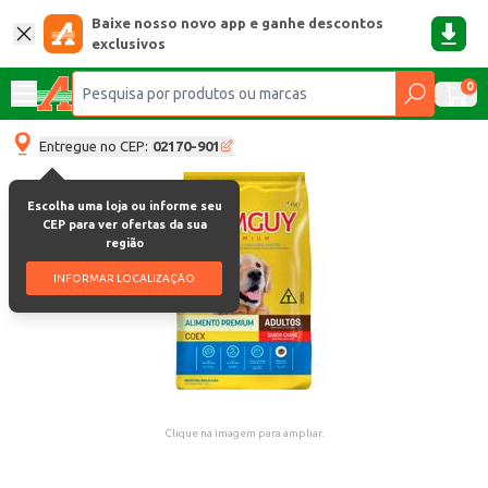
Baixe nosso novo app e ganhe descontos
exclusivos
0
Entregue no CEP:
02170-901
Escolha uma loja ou informe seu
CEP para ver ofertas da sua
região
INFORMAR LOCALIZAÇÃO
Clique na imagem para ampliar.