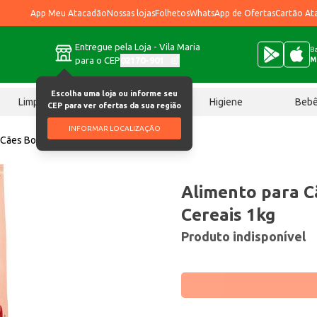
App Meu Atacadão
Nossas lojas
Folhetos
WhatsApp de Ofertas
Cartão At
Entregue pela Loja - Vila Maria
Ba
para o CEP
02170-901
M
Escolha uma loja ou informe seu
Limpeza
Chocolates
Higiene
Beb
CEP para ver ofertas da sua região
INFORMAR LOCALIZAÇÃO
 Cães Bonzo Carne & Cereais 1kg
Alimento para C
Cereais 1kg
Produto indisponível