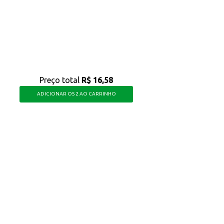
os.
arne Cereais, você garante uma opção que auxilia na nutrição do seu cão, contribuindo para uma vida mais ati
Preço total
R$ 16,58
ADICIONAR OS 2 AO CARRINHO