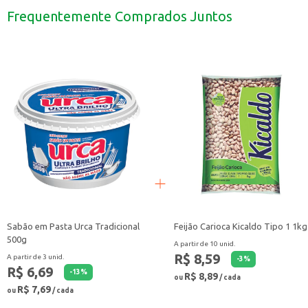
Indicado para cães que necessitam de uma dieta com ingredientes selecionad
Frequentemente Comprados Juntos
Ao escolher o Alimento para Cães Bonzo C
Sabão em Pasta Urca Tradicional
Feijão Carioca Kicaldo Tipo 1 1kg
500g
A partir de 10 unid.
R$ 8,59
A partir de 3 unid.
-
3
%
R$ 6,69
-
13
%
R$ 8,89
ou
/ cada
R$ 7,69
ou
/ cada