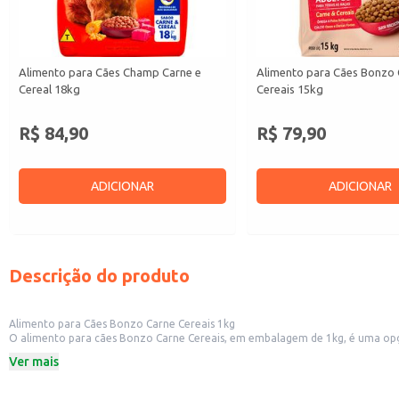
Alimento para Cães Champ Carne e
Alimento para Cães Bonzo 
Cereal 18kg
Cereais 15kg
R$ 84,90
R$ 79,90
ADICIONAR
ADICIONAR
Descrição do produto
Alimento para Cães Bonzo Carne Cereais 1kg
O alimento para cães Bonzo Carne Cereais, em embalagem de 1kg, é uma opção para quem busca uma ração equilibrada para o seu pet. Formulado com carne e cereais, este produto oferece uma alternativa para a alimentação diária
de cães de diversos portes e idades. Ideal para quem procura uma opção prát
Ver mais
Dicas de Uso:
Sirva a quantidade recomendada na embalagem, de acordo com o peso e a id
Pode ser utilizado como alimento principal, oferecendo todos os nutrientes 