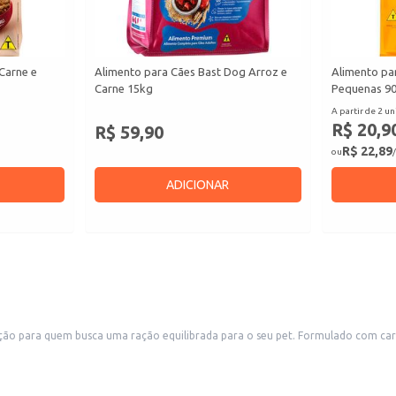
Carne e
Alimento para Cães Bast Dog Arroz e
Alimento pa
Carne 15kg
Pequenas 9
A partir de 2 un
R$ 20,9
R$ 59,90
R$ 22,89
ou
/
ADICIONAR
ica e com bom custo-benefício.
ade do seu cão.
necessários para uma dieta balanceada.