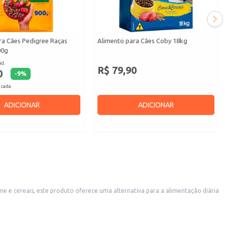
ra Cães Pedigree Raças
Alimento para Cães Coby 18kg
00g
id.
R$ 79,90
0
-
9
%
 cada
ADICIONAR
ADICIONAR