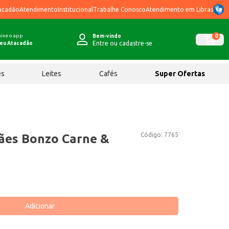
acadão
Atendimento
Institucional
Trabalhe Conosco
Atendimento em Libras
ixe o app
0
Bem-vindo
Entre ou cadastre-se
eu Atacadão
ês
Leites
Cafés
Super Ofertas
Código:
7765
ães Bonzo Carne &
Adicionar