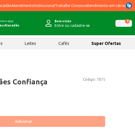
acadão
Atendimento
Institucional
Trabalhe Conosco
Atendimento em Libras
ixe o app
0
Bem-vindo
Entre ou cadastre-se
eu Atacadão
ês
Leites
Cafés
Super Ofertas
Código:
7875
ães Confiança
Adicionar