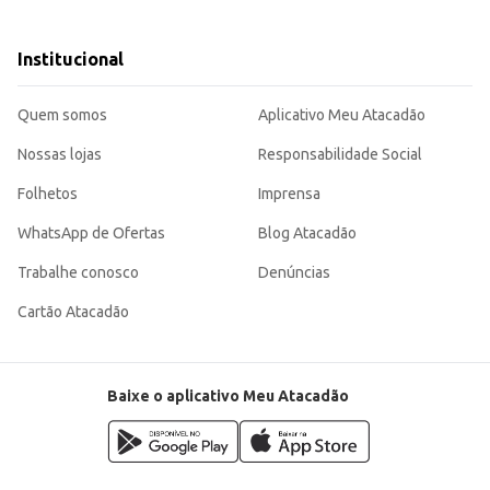
rio.
Institucional
to saudável do seu animal de estimação. A embalagem de 6kg oferece praticidade e economia, tanto para o comércio
Quem somos
Aplicativo Meu Atacadão
Nossas lojas
Responsabilidade Social
Folhetos
Imprensa
WhatsApp de Ofertas
Blog Atacadão
Trabalhe conosco
Denúncias
Cartão Atacadão
Baixe o aplicativo Meu Atacadão