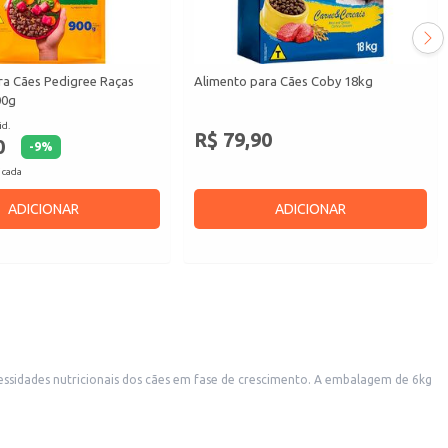
ra Cães Pedigree Raças
Alimento para Cães Coby 18kg
00g
id.
R$ 79,90
0
-
9
%
 cada
ADICIONAR
ADICIONAR