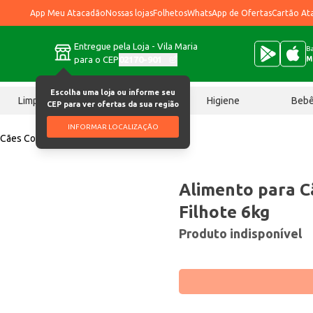
App Meu Atacadão
Nossas lojas
Folhetos
WhatsApp de Ofertas
Cartão At
Entregue pela Loja - Vila Maria
Ba
para o CEP
02170-901
M
Escolha uma loja ou informe seu
Limpeza
Chocolates
Higiene
Beb
CEP para ver ofertas da sua região
INFORMAR LOCALIZAÇÃO
 Cães Confiança Filhote 6kg
Alimento para C
Filhote 6kg
Produto indisponível