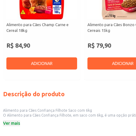
Alimento para Cães Champ Carne e
Alimento para Cães Bonzo 
Cereal 18kg
Cereais 15kg
R$ 84,90
R$ 79,90
ADICIONAR
ADICIONAR
Descrição do produto
Alimento para Cães Confiança Filhote Saco com 6kg
O Alimento para Cães Confiança Filhote, em saco com 6kg, é uma opção prática e econômica para alimentar filhotes de cães. Sua formulação 
é ideal para revenda em pet shops e lojas de animais, oferecendo um bom custo-benefício para o varejo. Também é uma escolha adequada para donos de cães que b
Ver mais
prolongado.
Dicas de uso:
Sirva a ração seca de acordo com as instruções de alimentação presentes na