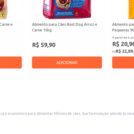
Carne e
Alimento para Cães Bast Dog Arroz e
Alimento pa
Carne 15kg
Pequenas 9
A partir de 2 un
R$ 20,9
R$ 59,90
R$ 22,89
ou
/
ADICIONAR
atende às necessidades nutricionais dos cães em fase de crescimento. A embalagem de 6kg
uscam um produto em quantidade suficiente para um período
 embalagem do produto, considerando a idade e o peso do cão.