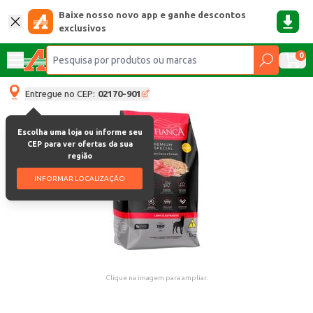
Baixe nosso novo app e ganhe descontos
exclusivos
0
Entregue no CEP:
02170-901
Escolha uma loja ou informe seu
CEP para ver ofertas da sua
região
INFORMAR LOCALIZAÇÃO
Clique na imagem para ampliar.