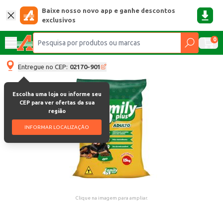
Baixe nosso novo app e ganhe descontos
exclusivos
0
Entregue no CEP:
02170-901
Escolha uma loja ou informe seu
CEP para ver ofertas da sua
região
INFORMAR LOCALIZAÇÃO
Clique na imagem para ampliar.