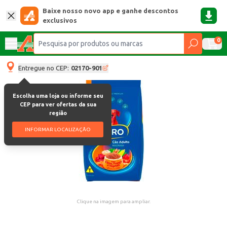
Baixe nosso novo app e ganhe descontos
exclusivos
0
Entregue no CEP:
02170-901
Escolha uma loja ou informe seu
CEP para ver ofertas da sua
região
INFORMAR LOCALIZAÇÃO
Clique na imagem para ampliar.