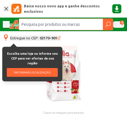
Baixe nosso novo app e ganhe descontos
exclusivos
0
Entregue no CEP:
02170-901
Escolha uma loja ou informe seu
CEP para ver ofertas da sua
região
INFORMAR LOCALIZAÇÃO
Clique na imagem para ampliar.