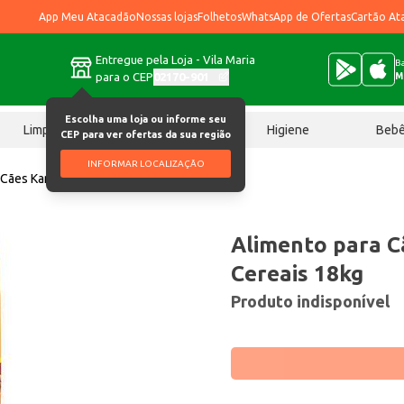
App Meu Atacadão
Nossas lojas
Folhetos
WhatsApp de Ofertas
Cartão At
Entregue pela Loja - Vila Maria
Ba
para o CEP
02170-901
M
Escolha uma loja ou informe seu
Limpeza
Chocolates
Higiene
Beb
CEP para ver ofertas da sua região
INFORMAR LOCALIZAÇÃO
 Cães Kanina Carne & Cereais 18kg
Alimento para C
Cereais 18kg
Produto indisponível