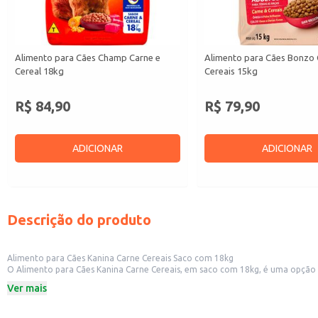
Alimento para Cães Champ Carne e
Alimento para Cães Bonzo 
Cereal 18kg
Cereais 15kg
R$ 84,90
R$ 79,90
ADICIONAR
ADICIONAR
Descrição do produto
Alimento para Cães Kanina Carne Cereais Saco com 18kg
O Alimento para Cães Kanina Carne Cereais, em saco com 18kg, é uma opção prática e econômica para quem busca alimentar seu cão com qualidade. Sua formulação com carne e cereais contribui para uma dieta balanceada,
atendendo às necessidades nutricionais de cães adultos. A embalagem de 18kg é ideal para uso em canis, pet shops que oferecem serviço de banho e tosa e também para donos de cães de grande porte que buscam praticidade e
Ver mais
economia na compra.
Dicas de uso:
Adequado para cães adultos de diversas raças e portes.