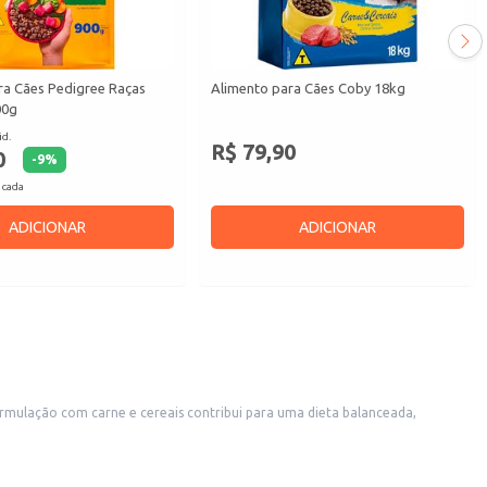
ra Cães Pedigree Raças
Alimento para Cães Coby 18kg
00g
id.
R$ 79,90
0
-
9
%
 cada
ADICIONAR
ADICIONAR