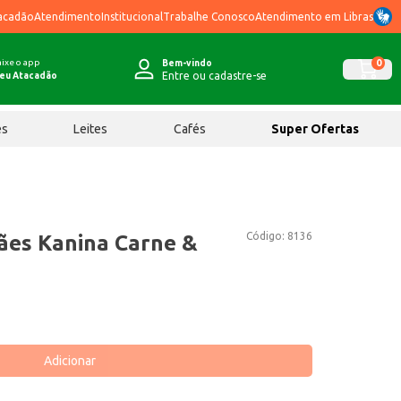
acadão
Atendimento
Institucional
Trabalhe Conosco
Atendimento em Libras
ixe o app
0
Bem-vindo
Entre ou cadastre-se
eu Atacadão
ês
Leites
Cafés
Super Ofertas
Código:
8136
ães Kanina Carne &
Adicionar