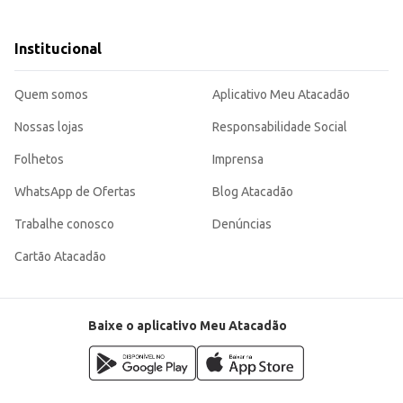
edagem e cuidados com animais.
ca e de fácil armazenamento.
ara o seu cão, de acordo com sua idade, peso e nível de atividade.
Institucional
al de estimação.
Quem somos
Aplicativo Meu Atacadão
Nossas lojas
Responsabilidade Social
Folhetos
Imprensa
WhatsApp de Ofertas
Blog Atacadão
Trabalhe conosco
Denúncias
Cartão Atacadão
Baixe o aplicativo Meu Atacadão