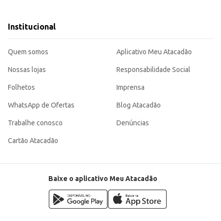
Institucional
usto-benefício, atendendo às necessidades nutricionais dos filhotes e oferecen
volvimento saudável do animal.
Quem somos
Aplicativo Meu Atacadão
Nossas lojas
Responsabilidade Social
Folhetos
Imprensa
WhatsApp de Ofertas
Blog Atacadão
Trabalhe conosco
Denúncias
Cartão Atacadão
Baixe o aplicativo Meu Atacadão