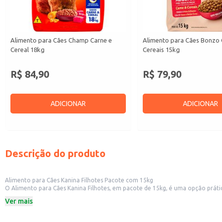
Alimento para Cães Champ Carne e
Alimento para Cães Bonzo 
Cereal 18kg
Cereais 15kg
R$ 84,90
R$ 79,90
ADICIONAR
ADICIONAR
Descrição do produto
Alimento para Cães Kanina Filhotes Pacote com 15kg
O Alimento para Cães Kanina Filhotes, em pacote de 15kg, é uma opção prática e econômica para o fornecimento de nut
e outros estabelecimentos comerciais que atendem clientes com cães filhotes. Também representa uma compra vantajosa para donos de cães que buscam um fornecimento contínuo de alimento de qualidade para seus anima
Ver mais
estimação.
Dicas de uso:
Recomendado para filhotes de diversas raças.