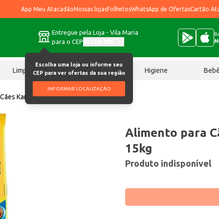
App Meu Atacadão
Nossas lojas
Folhetos
WhatsApp de Ofertas
Cartão At
Entregue pela Loja - Vila Maria
Ba
para o CEP
02170-901
M
Escolha uma loja ou informe seu
Limpeza
Chocolates
Higiene
Beb
CEP para ver ofertas da sua região
INFORMAR LOCALIZAÇÃO
 Cães Kanina Filhotes 15kg
Alimento para C
15kg
Produto indisponível