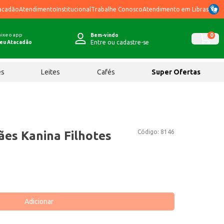
acadão
Atendimento
Institucional
Trabalhe Conosco
Atendimento em Libras
ixe o app
0
Bem-vindo
Entre ou cadastre-se
eu Atacadão
ês
Leites
Cafés
Super Ofertas
Código:
8146
ães Kanina Filhotes
Adicionar