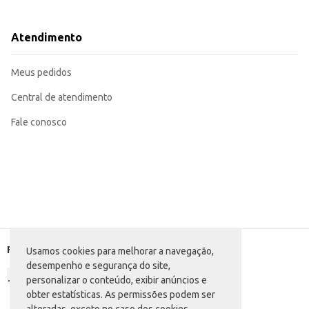
Ideal para uso em canis e criadouros.
Adequado para revenda em estabelecimentos comerciais do ramo pet.
Oferece praticidade e economia para donos de cães.
Atendimento
O Alimento para Cães Kanina Filhotes em pacote de 15kg proporciona um bom c
composição garante uma alimentação balanceada, contribuindo para o desen
Marca: Kanina
Meus pedidos
Departamento: Pet Shop
Categoria: Ração seca para cães
Conteúdo: 15kg
Central de atendimento
EAN: 69415953
Fale conosco
Formas de pagamento
Usamos cookies para melhorar a navegação,
desempenho e segurança do site,
personalizar o conteúdo, exibir anúncios e
obter estatísticas. As permissões podem ser