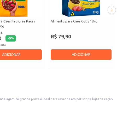
ra Cães Pedigree Raças
Alimento para Cães Coby 18kg
00g
id.
R$ 79,90
0
-
9
%
 cada
ADICIONAR
ADICIONAR