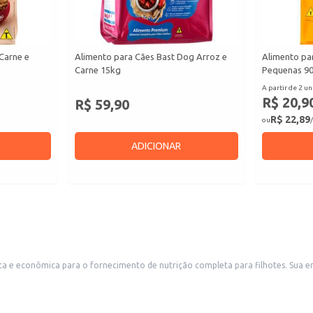
Carne e
Alimento para Cães Bast Dog Arroz e
Alimento pa
Carne 15kg
Pequenas 9
A partir de 2 un
R$ 20,9
R$ 59,90
R$ 22,89
ou
/
ADICIONAR
rição completa para filhotes. Sua embalagem de grande porte é ideal para revenda em pet shops, lojas de ração
is de