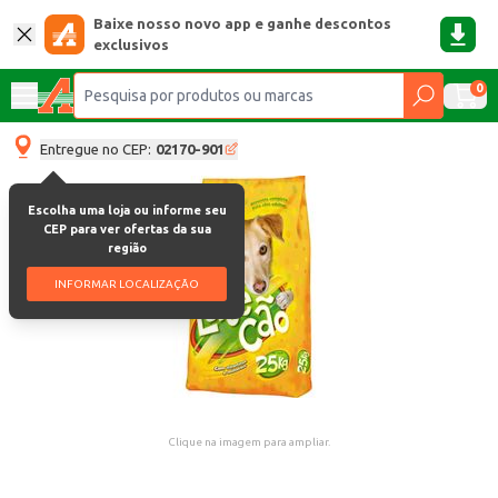
Baixe nosso novo app e ganhe descontos
exclusivos
0
Entregue no CEP:
02170-901
Escolha uma loja ou informe seu
CEP para ver ofertas da sua
região
INFORMAR LOCALIZAÇÃO
Clique na imagem para ampliar.