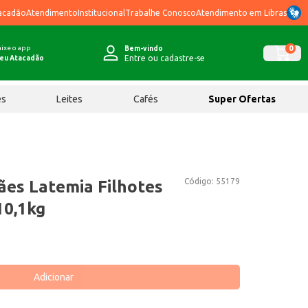
acadão
Atendimento
Institucional
Trabalhe Conosco
Atendimento em Libras
ixe o app
0
Bem-vindo
Entre ou cadastre-se
eu Atacadão
ês
Leites
Cafés
Super Ofertas
Código:
55179
ães Latemia Filhotes
10,1kg
Adicionar