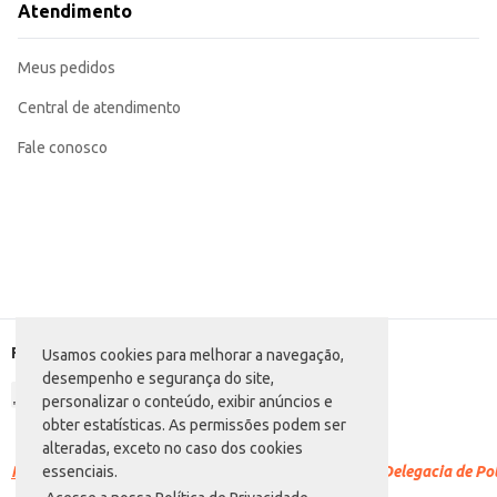
Atendimento
Meus pedidos
Central de atendimento
Fale conosco
Formas de pagamento
Usamos cookies para melhorar a navegação,
desempenho e segurança do site,
personalizar o conteúdo, exibir anúncios e
obter estatísticas. As permissões podem ser
alteradas, exceto no caso dos cookies
Racismo é crime.
Denuncie. Disque 100 ou procure a Delegacia de Polí
essenciais.