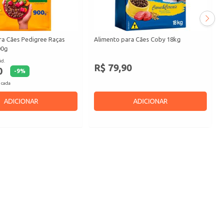
ra Cães Pedigree Raças
Alimento para Cães Coby 18kg
00g
id.
R$ 79,90
0
-
9
%
 cada
ADICIONAR
ADICIONAR