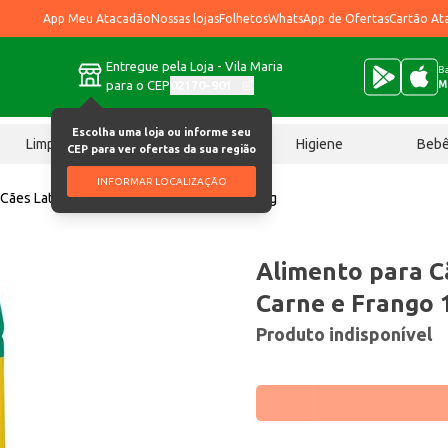
App Meu Atacadão
Nossas lojas
Folhetos
WhatsApp de Ofertas
Cartão At
Entregue pela Loja - Vila Maria
Ba
para o CEP
02170-901
M
Escolha uma loja ou informe seu
Limpeza
Chocolates
Higiene
Beb
CEP para ver ofertas da sua região
INFORMAR LOCALIZAÇÃO
 Cães Latemia Filhotes Carne e Frango 10,1kg
Alimento para C
Carne e Frango 
Produto indisponível