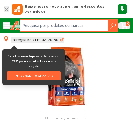
Baixe nosso novo app e ganhe descontos
exclusivos
0
Entregue no CEP:
02170-901
Escolha uma loja ou informe seu
CEP para ver ofertas da sua
região
INFORMAR LOCALIZAÇÃO
Clique na imagem para ampliar.