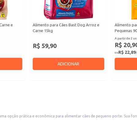
Carne e
Alimento para Cães Bast Dog Arroz e
Alimento pa
Carne 15kg
Pequenas 9
A partir de 2 un
R$ 20,9
R$ 59,90
R$ 22,89
ou
/
ADICIONAR
tar cães de pequeno porte. Sua formulação é adequada para as necessidades nutricionais específicas dessas
m do produto, de acordo com o peso e nível de atividade do seu cão.