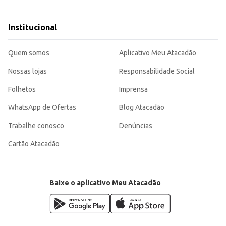
 alteração no comportamento ou saúde, consulte um veterinário.
e calor.
Institucional
ente para a nutrição diária do seu cão, seja para uso doméstico ou para revenda em seu neg
Quem somos
Aplicativo Meu Atacadão
Nossas lojas
Responsabilidade Social
Folhetos
Imprensa
WhatsApp de Ofertas
Blog Atacadão
Trabalhe conosco
Denúncias
Cartão Atacadão
Baixe o aplicativo Meu Atacadão