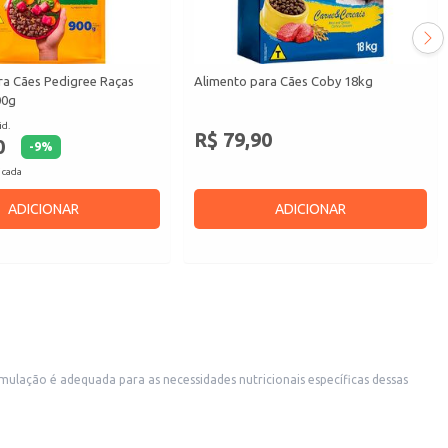
ra Cães Pedigree Raças
Alimento para Cães Coby 18kg
00g
id.
R$ 79,90
0
-
9
%
 cada
ADICIONAR
ADICIONAR