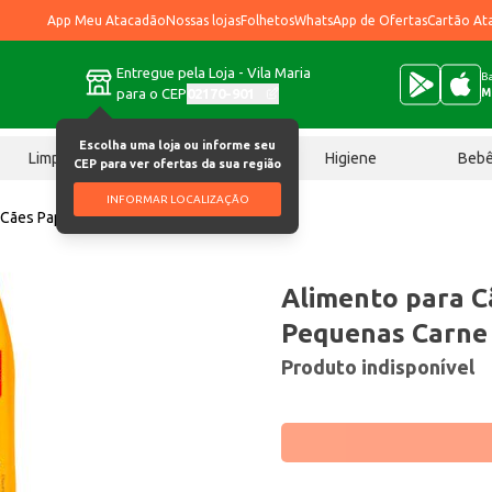
App Meu Atacadão
Nossas lojas
Folhetos
WhatsApp de Ofertas
Cartão At
Entregue pela Loja - Vila Maria
Ba
para o CEP
02170-901
M
Escolha uma loja ou informe seu
Limpeza
Chocolates
Higiene
Beb
CEP para ver ofertas da sua região
INFORMAR LOCALIZAÇÃO
 Cães Papa Dog Raças Pequenas Carne 2kg
Alimento para C
Pequenas Carne
Produto indisponível