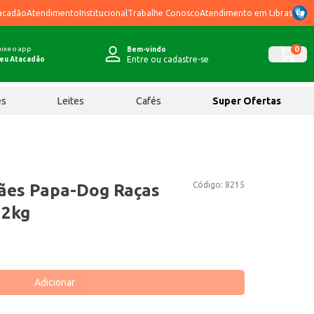
acadão
Atendimento
Institucional
Trabalhe Conosco
Atendimento em Libras
ixe o app
0
Bem-vindo
Entre ou cadastre-se
eu Atacadão
ês
Leites
Cafés
Super Ofertas
Código:
8215
ães Papa-Dog Raças
 2kg
Adicionar