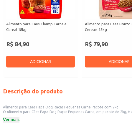
Alimento para Cães Champ Carne e
Alimento para Cães Bonzo 
Cereal 18kg
Cereais 15kg
R$ 84,90
R$ 79,90
ADICIONAR
ADICIONAR
Descrição do produto
Alimento para Cães Papa-Dog Raças Pequenas Carne Pacote com 2kg
O Alimento para Cães Papa-Dog Raças Pequenas Carne, em pacote de 2kg, é uma opção prática e econômica para alimen
raças. Este produto é ideal para revenda em pet shops, lojas de animais e outros estabelecimentos comerciais que atendem a este público. Também é uma boa escolha para donos de cães que buscam um produto de qualidade em
Ver mais
embalagem de tamanho conveniente para uso doméstico.
Dicas de uso:
Sirva a ração seca, seguindo as instruções de quantidade diária na embalage