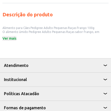
Descrição do produto
Alimento para Cães Pedigree Adulto Pequenas Raças Frango 100g
O alimento úmido Pedigree Adulto Pequenas Raças sabor frango, em
embalagem de 100g, é uma opção prática e saborosa para cães adultos de
Ver mais
pequeno porte. Formulado para atender às necessidades nutricionais
específicas, este alimento é ideal para complementar a dieta diária do seu
pet.
Este produto é adequado para:
Cães adultos de pequeno porte.
Uso doméstico, como complemento à alimentação seca.
Oferecer uma refeição saborosa e nutritiva.
Atendimento
Dicas de Uso:
Sirva como um complemento à ração seca, seguindo as recomendações de
quantidade indicadas na embalagem.
Institucional
Pode ser misturado à ração seca para aumentar a palatabilidade.
Ofereça em um comedouro limpo e com água fresca disponível.
Ao escolher o Alimento para Cães Pedigree Adulto Pequenas Raças Frango,
você proporciona ao seu cão uma refeição saborosa e balanceada,
Políticas Atacadão
contribuindo para uma vida mais ativa e feliz.
Formas de pagamento