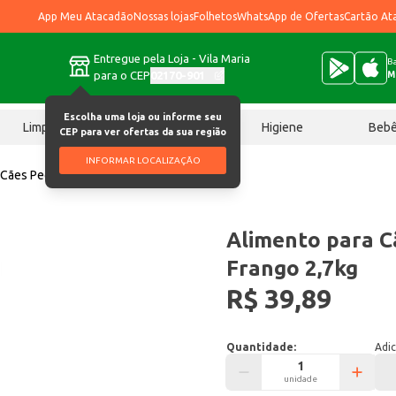
App Meu Atacadão
Nossas lojas
Folhetos
WhatsApp de Ofertas
Cartão At
Entregue pela Loja - Vila Maria
Ba
para o CEP
02170-901
M
Escolha uma loja ou informe seu
Limpeza
Chocolates
Higiene
Beb
CEP para ver ofertas da sua região
INFORMAR LOCALIZAÇÃO
 Cães Pedigree Carne e Frango 2,7kg
Alimento para C
Frango 2,7kg
R$ 39,89
Quantidade:
Adic
unidade