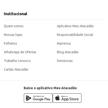
a manter sua qualidade.
sua saúde e bem-estar. Sua embalagem de 2,7kg proporciona um bom custo-benefício, tanto para revenda
Institucional
Quem somos
Aplicativo Meu Atacadão
Nossas lojas
Responsabilidade Social
Folhetos
Imprensa
WhatsApp de Ofertas
Blog Atacadão
Trabalhe conosco
Denúncias
Cartão Atacadão
Baixe o aplicativo Meu Atacadão