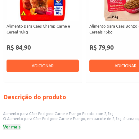
Alimento para Cães Champ Carne e
Alimento para Cães Bonzo 
Cereal 18kg
Cereais 15kg
R$ 84,90
R$ 79,90
ADICIONAR
ADICIONAR
Descrição do produto
Alimento para Cães Pedigree Carne e Frango Pacote com 2,7kg
O Alimento para Cães Pedigree Carne e Frango, em pacote de 2,7kg, é uma opção prática e conveniente para alimentar seu cão. Sua fórm
Ver mais
Dicas de Uso:
Sirva a ração seca em um recipiente limpo e fresco.
A quantidade diária recomendada varia de acordo com a idade, raça e nível 