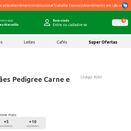
acadão
Atendimento
Institucional
Trabalhe Conosco
Atendimento em Libras
ixe o app
0
Bem-vindo
Entre ou cadastre-se
eu Atacadão
ês
Leites
Cafés
Super Ofertas
Código:
8263
ães Pedigree Carne e
ione mais:
+
5
+
10
unidades
unidades