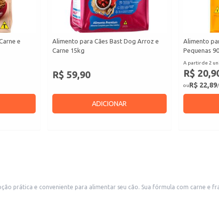
Carne e
Alimento para Cães Bast Dog Arroz e
Alimento pa
Carne 15kg
Pequenas 9
A partir de 2 un
R$ 20,9
R$ 59,90
R$ 22,89
ou
/
ADICIONAR
ula com carne e frango contribui para uma nutrição balanceada. Este produto é ideal para
revenda em pet shops e lojas de animais, atendendo a demanda por rações de qualidade para
de atividade do cão. Consulte a tabela de alimentação na embalagem para deter