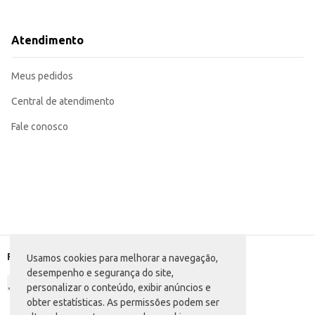
Disponibilize sempre água fresca e limpa para seu cão.
Armazene a ração em local seco e arejado, longe da umidade e do calor, par
Com o Alimento para Cães Pedigree Carne e Frango, você oferece ao seu cão uma nutrição adequada, contribuindo para 
Atendimento
quanto para uso doméstico.
Marca: Pedigree
Departamento: Pet Shop
Meus pedidos
Categoria: Ração seca para cães
Conteúdo: 2,7kg
EAN: 7896029083512
Central de atendimento
Fale conosco
Formas de pagamento
Usamos cookies para melhorar a navegação,
desempenho e segurança do site,
personalizar o conteúdo, exibir anúncios e
obter estatísticas. As permissões podem ser