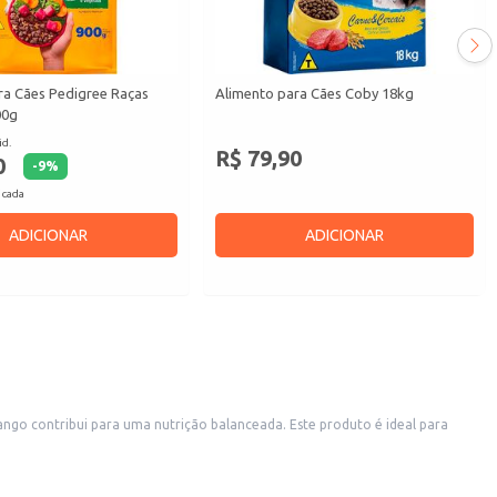
ra Cães Pedigree Raças
Alimento para Cães Coby 18kg
00g
id.
R$ 79,90
0
-
9
%
 cada
ADICIONAR
ADICIONAR
 cães de diversos portes. Também é uma boa opção para donos de cães que buscam praticidade no dia a dia.
minar a porção ideal.