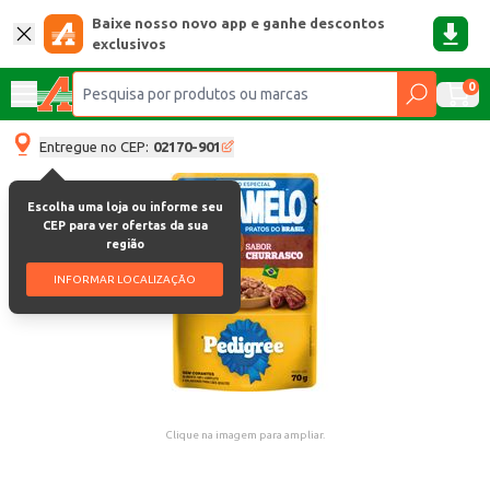
Baixe nosso novo app e ganhe descontos
exclusivos
0
Entregue no CEP:
02170-901
Escolha uma loja ou informe seu
CEP para ver ofertas da sua
região
INFORMAR LOCALIZAÇÃO
Clique na imagem para ampliar.