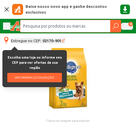
Baixe nosso novo app e ganhe descontos
exclusivos
0
Entregue no CEP:
02170-901
Escolha uma loja ou informe seu
CEP para ver ofertas da sua
região
INFORMAR LOCALIZAÇÃO
Clique na imagem para ampliar.