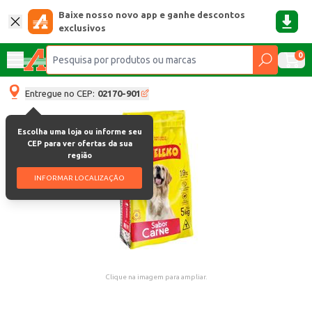
Baixe nosso novo app e ganhe descontos
exclusivos
0
Entregue no CEP:
02170-901
Escolha uma loja ou informe seu
CEP para ver ofertas da sua
região
INFORMAR LOCALIZAÇÃO
Clique na imagem para ampliar.