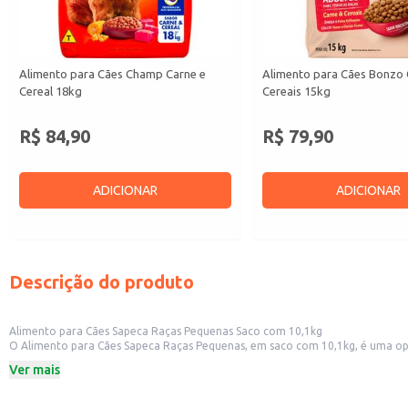
Alimento para Cães Champ Carne e
Alimento para Cães Bonzo 
Cereal 18kg
Cereais 15kg
R$ 84,90
R$ 79,90
ADICIONAR
ADICIONAR
Descrição do produto
Alimento para Cães Sapeca Raças Pequenas Saco com 10,1kg
O Alimento para Cães Sapeca Raças Pequenas, em saco com 10,1kg, é uma opç
pequeno porte. Sua embalagem em saco facilita o manuseio e armazenamento, sendo ideal para revenda. Também é uma boa escolha para donos de cães que buscam um produto em quantidade maior, garantindo um suprimento
Ver mais
prolongado para seus animais de estimação.
Dicas de uso:
Ideal para revenda em pet shops e lojas de animais.