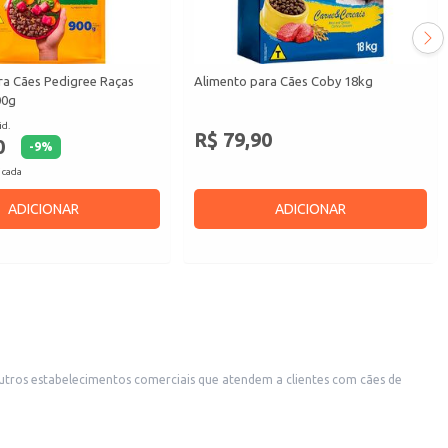
ra Cães Pedigree Raças
Alimento para Cães Coby 18kg
00g
id.
R$ 79,90
0
-
9
%
 cada
ADICIONAR
ADICIONAR
utros estabelecimentos comerciais que atendem a clientes com cães de