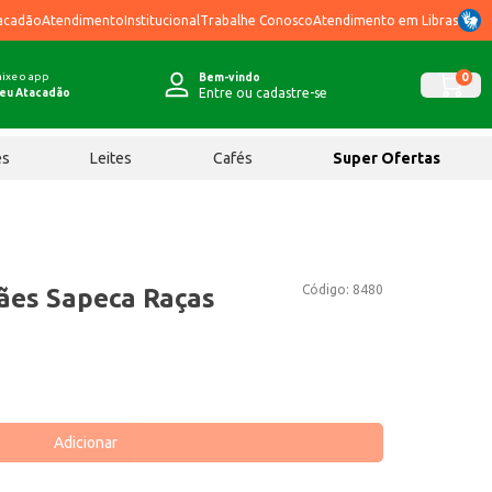
acadão
Atendimento
Institucional
Trabalhe Conosco
Atendimento em Libras
ixe o app
0
Bem-vindo
Entre ou cadastre-se
eu Atacadão
ês
Leites
Cafés
Super Ofertas
Código:
8480
ães Sapeca Raças
g
Adicionar