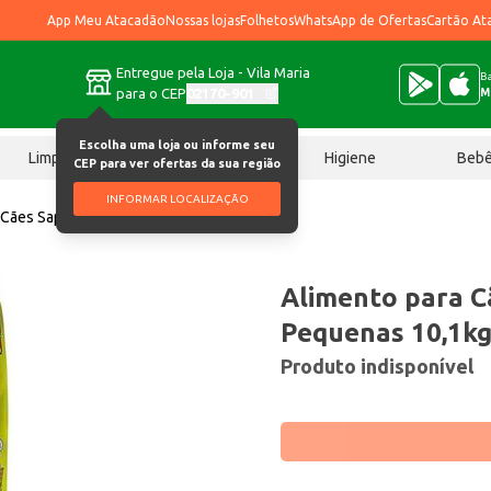
App Meu Atacadão
Nossas lojas
Folhetos
WhatsApp de Ofertas
Cartão At
Entregue pela Loja - Vila Maria
Ba
para o CEP
02170-901
M
Escolha uma loja ou informe seu
Limpeza
Chocolates
Higiene
Beb
CEP para ver ofertas da sua região
INFORMAR LOCALIZAÇÃO
 Cães Sapeca Raças Pequenas 10,1kg
Alimento para C
Pequenas 10,1k
Produto indisponível