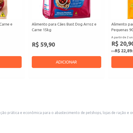
Carne e
Alimento para Cães Bast Dog Arroz e
Alimento pa
Carne 15kg
Pequenas 9
A partir de 2 un
R$ 20,9
R$ 59,90
R$ 22,89
ou
/
ADICIONAR
ão prática e econômica para o abastecimento de petshops, lojas de ração e o