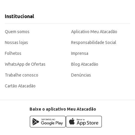
seguindo as instruções na embalagem.
Institucional
quanto para o consumidor final. Sua embalagem de 10,1kg proporciona economia e conveniência, atendendo às
Quem somos
Aplicativo Meu Atacadão
Nossas lojas
Responsabilidade Social
Folhetos
Imprensa
WhatsApp de Ofertas
Blog Atacadão
Trabalhe conosco
Denúncias
Cartão Atacadão
Baixe o aplicativo Meu Atacadão