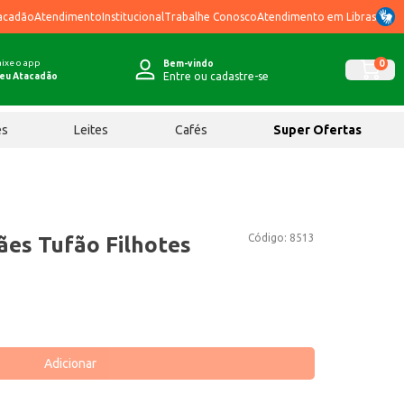
acadão
Atendimento
Institucional
Trabalhe Conosco
Atendimento em Libras
ixe o app
0
Bem-vindo
Entre ou cadastre-se
eu Atacadão
ês
Leites
Cafés
Super Ofertas
Código:
8513
ães Tufão Filhotes
Adicionar