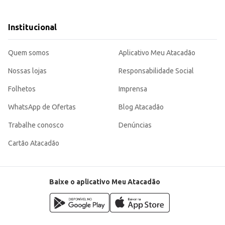
e.
Institucional
para cães em fase de crescimento, em um formato de embalagem que facilita 
o eficiente de estoque e custos.
Quem somos
Aplicativo Meu Atacadão
Nossas lojas
Responsabilidade Social
Folhetos
Imprensa
WhatsApp de Ofertas
Blog Atacadão
Trabalhe conosco
Denúncias
Cartão Atacadão
Baixe o aplicativo Meu Atacadão