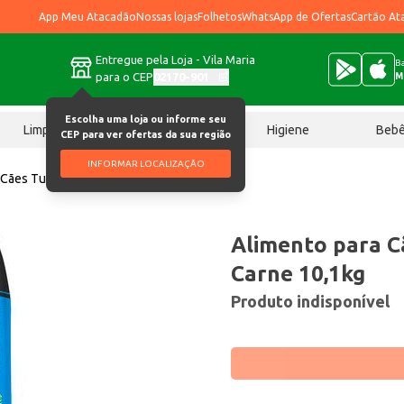
App Meu Atacadão
Nossas lojas
Folhetos
WhatsApp de Ofertas
Cartão At
Entregue pela Loja - Vila Maria
Ba
para o CEP
02170-901
M
Escolha uma loja ou informe seu
Limpeza
Chocolates
Higiene
Beb
CEP para ver ofertas da sua região
INFORMAR LOCALIZAÇÃO
 Cães Tufão Filhotes Carne 10,1kg
Alimento para C
Carne 10,1kg
Produto indisponível