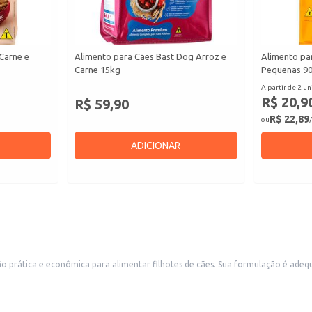
Carne e
Alimento para Cães Bast Dog Arroz e
Alimento pa
Carne 15kg
Pequenas 9
A partir de 2 un
R$ 20,9
R$ 59,90
R$ 22,89
ou
/
ADICIONAR
 Sua formulação é adequada para o desenvolvimento saudável dos filhotes, contribuindo para o
ticidade.
es na embalagem do produto, considerando a idade e o peso do seu cão.