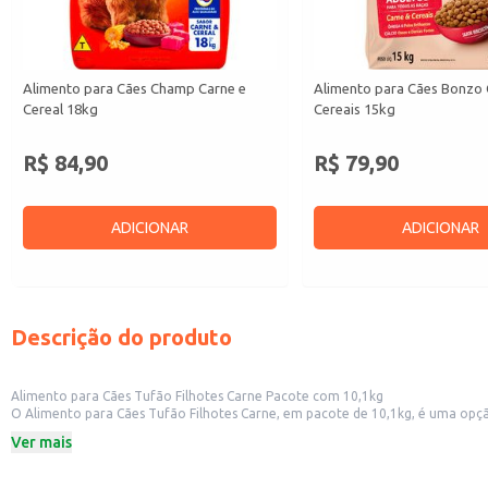
Alimento para Cães Champ Carne e
Alimento para Cães Bonzo 
Cereal 18kg
Cereais 15kg
R$ 84,90
R$ 79,90
ADICIONAR
ADICIONAR
Descrição do produto
Alimento para Cães Tufão Filhotes Carne Pacote com 10,1kg
O Alimento para Cães Tufão Filhotes Carne, em pacote de 10,1kg, é uma opção prática e econômica para alimentar filhotes de cães.
crescimento e fortalecimento. A embalagem de 10,1kg é ideal para revenda em pet shops e lojas de animais, atendendo à demanda de clientes que buscam produtos em maior quantidade. Também é uma opção conveniente para
Ver mais
donos de cães que preferem comprar em grandes quantidades para maior pra
Dicas de uso:
Sirva a ração seca de acordo com as recomendações de alimentação present