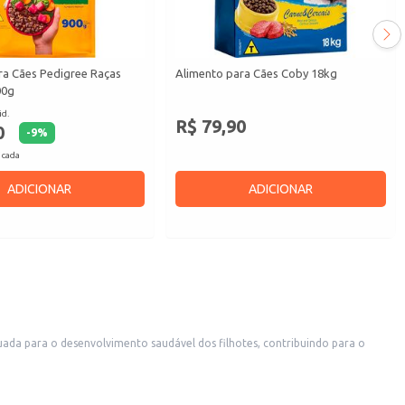
ra Cães Pedigree Raças
Alimento para Cães Coby 18kg
00g
id.
R$ 79,90
0
-
9
%
 cada
ADICIONAR
ADICIONAR