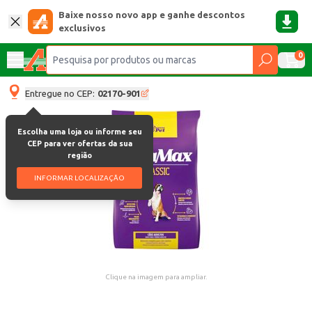
Baixe nosso novo app e ganhe descontos
exclusivos
0
Entregue no CEP:
02170-901
Escolha uma loja ou informe seu
CEP para ver ofertas da sua
região
INFORMAR LOCALIZAÇÃO
Clique na imagem para ampliar.