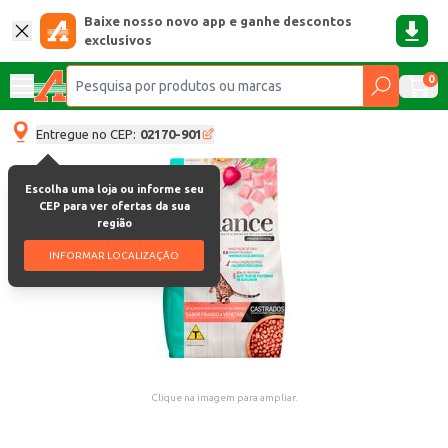
Baixe nosso novo app e ganhe descontos
exclusivos
0
Entregue no CEP:
02170-901
Escolha uma loja ou informe seu
CEP para ver ofertas da sua
região
INFORMAR LOCALIZAÇÃO
Clique na imagem para ampliar.