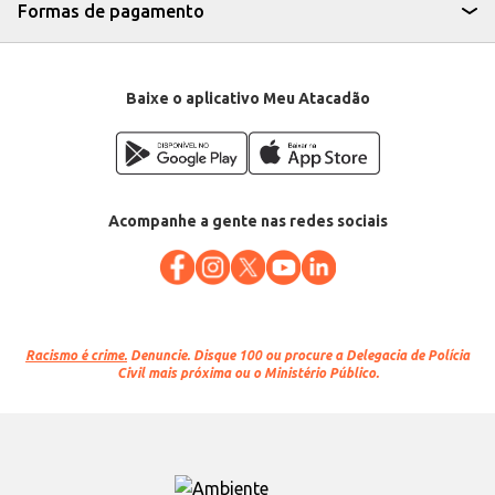
castrados, tanto para uso doméstico quanto para revenda em
Formas de pagamento
estabelecimentos comerciais do ramo pet.
Marca: Balance
Departamento: Pet Shop
Categoria: Ração seca para gatos
Conteúdo: 2,7kg
Baixe o aplicativo Meu Atacadão
EAN: 7891515605490
Acompanhe a gente nas redes sociais
Racismo é crime.
Denuncie. Disque 100 ou procure a Delegacia de Polícia
Civil mais próxima ou o Ministério Público.