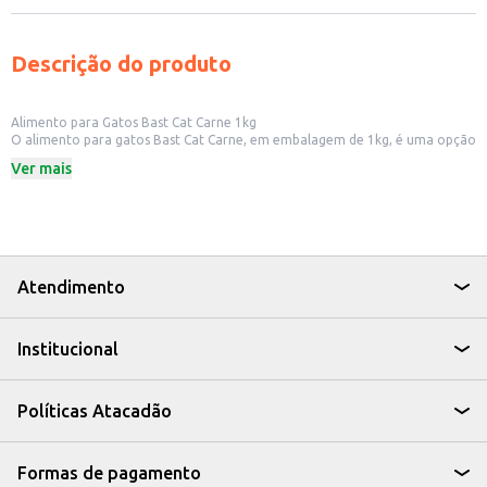
Descrição do produto
Alimento para Gatos Bast Cat Carne 1kg
O alimento para gatos Bast Cat Carne, em embalagem de 1kg, é uma opção
para quem busca nutrição para seu felino. Formulado com ingredientes
Ver mais
selecionados, este produto é adequado para o uso doméstico, oferecendo
uma alternativa para a alimentação diária do seu gato.
Dicas de Uso:
Sirva a quantidade recomendada na embalagem, de acordo com o peso e a
idade do seu gato.
Mantenha água fresca e limpa sempre disponível.
Considere o uso diário para garantir uma dieta equilibrada para seu gato.
Atendimento
O alimento Bast Cat Carne é uma escolha prática para manter seu gato
bem alimentado, contribuindo para o cuidado com a saúde do seu pet.
Institucional
Políticas Atacadão
Formas de pagamento