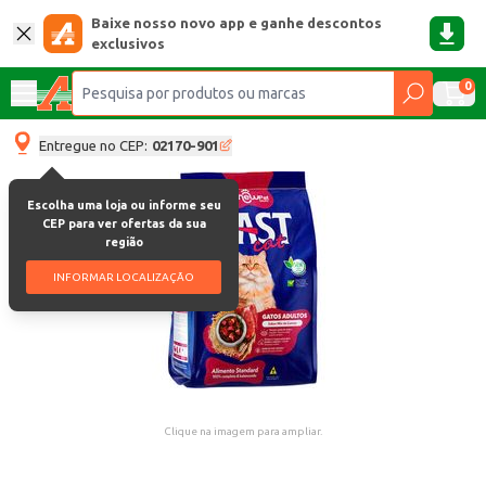
Baixe nosso novo app e ganhe descontos
exclusivos
0
Entregue no CEP:
02170-901
Escolha uma loja ou informe seu
CEP para ver ofertas da sua
região
INFORMAR LOCALIZAÇÃO
Clique na imagem para ampliar.