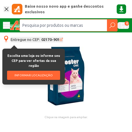
Baixe nosso novo app e ganhe descontos
exclusivos
0
Entregue no CEP:
02170-901
Escolha uma loja ou informe seu
CEP para ver ofertas da sua
região
INFORMAR LOCALIZAÇÃO
Clique na imagem para ampliar.