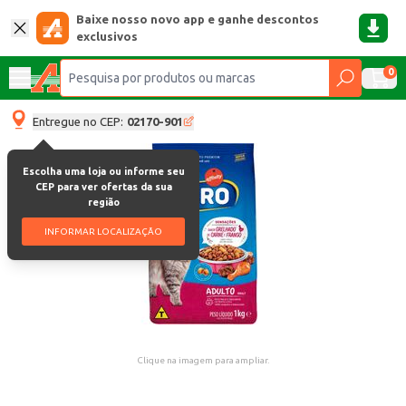
Baixe nosso novo app e ganhe descontos
exclusivos
0
Entregue no CEP:
02170-901
Escolha uma loja ou informe seu
CEP para ver ofertas da sua
região
INFORMAR LOCALIZAÇÃO
Clique na imagem para ampliar.