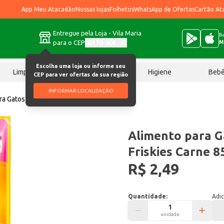
App Meu Atacadão
Nossas lojas
Folhetos
WhatsApp de Ofertas
Cartão At
Entregue pela Loja - Vila Maria
Ba
para o CEP
02170-901
M
Escolha uma loja ou informe seu
Limpeza
Chocolates
Higiene
Beb
CEP para ver ofertas da sua região
INFORMAR LOCALIZAÇÃO
ra Gatos Filhotes Friskies Carne 85g
Alimento para G
Friskies Carne 8
R$ 2,49
Quantidade:
Adic
unidade