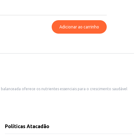
Adicionar ao carrinho
 balanceada oferece os nutrientes essenciais para o crescimento saudável
uado.
Políticas Atacadão