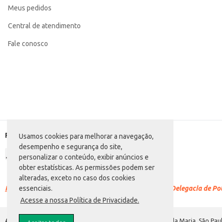
Meus pedidos
Central de atendimento
Fale conosco
Formas de pagamento
Usamos cookies para melhorar a navegação,
desempenho e segurança do site,
personalizar o conteúdo, exibir anúncios e
obter estatísticas. As permissões podem ser
alteradas, exceto no caso dos cookies
Racismo é crime.
Denuncie. Disque 100 ou procure a Delegacia de Polí
essenciais.
Acesse a nossa Política de Privacidade.
Atacadão S.A.
Avenida Morvan Dias de Figueiredo, 6169, Vila Maria, São Paul