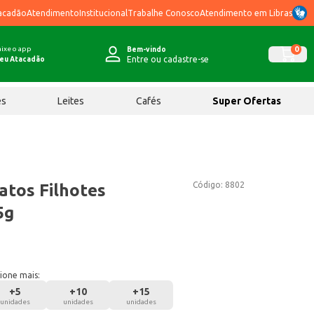
acadão
Atendimento
Institucional
Trabalhe Conosco
Atendimento em Libras
ixe o app
0
Bem-vindo
Entre ou cadastre-se
eu Atacadão
ês
Leites
Cafés
Super Ofertas
Código:
8802
atos Filhotes
5g
ione mais:
+
5
+
10
+
15
unidades
unidades
unidades