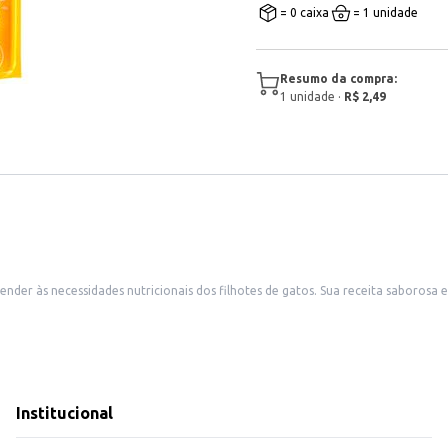
= 0 caixa
= 1 unidade
Resumo da compra:
1
unidade
·
R$ 2,49
der às necessidades nutricionais dos filhotes de gatos. Sua receita saborosa e
ode ser oferecido sozinho ou misturado à ração seca.
resse pela comida.
eu filhote, contribuindo para uma dieta equilibrada e um desenvolvimento adeq
Institucional