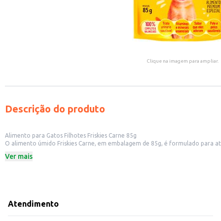
Clique na imagem para ampliar.
Descrição do produto
Alimento para Gatos Filhotes Friskies Carne 85g
O alimento úmido Friskies Carne, em embalagem de 85g, é formulado para aten
dos seus felinos. Ideal para complementar a alimentação diária, o produto p
Ver mais
Dicas de Uso:
Sirva como um complemento saboroso à ração seca do seu filhote.
Ofereça como um petisco entre as refeições.
Pode ser utilizado para estimular o apetite de gatos filhotes com pouco inte
Com Friskies Carne, você garante uma refeição saborosa e nutritiva para o s
Atendimento