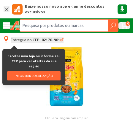
Baixe nosso novo app e ganhe descontos
exclusivos
0
Entregue no CEP:
02170-901
Escolha uma loja ou informe seu
CEP para ver ofertas da sua
região
INFORMAR LOCALIZAÇÃO
Clique na imagem para ampliar.