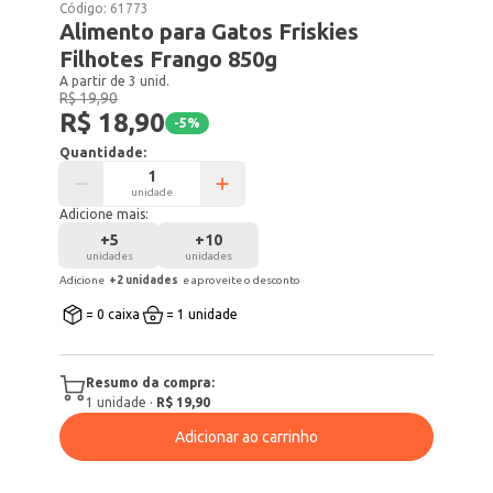
Código:
61773
Alimento para Gatos Friskies
Filhotes Frango 850g
A partir de 3 unid.
R$ 19,90
R$ 18,90
-
5
%
Quantidade:
unidade
Adicione mais:
+
5
+
10
unidades
unidades
Adicione
+
2
unidade
s
e aproveite o desconto
= 0 caixa
= 1 unidade
Resumo da compra:
1
unidade
·
R$ 19,90
Adicionar ao carrinho