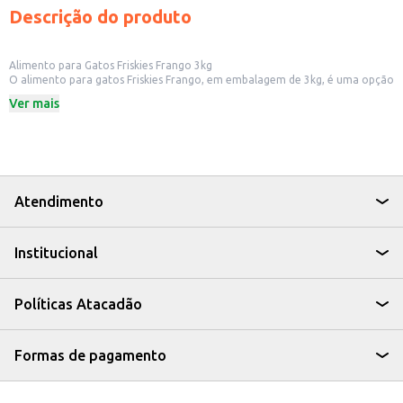
Descrição do produto
Alimento para Gatos Friskies Frango 3kg
O alimento para gatos Friskies Frango, em embalagem de 3kg, é uma opção
para quem busca nutrição balanceada para seu felino. Formulado para
Ver mais
atender às necessidades nutricionais dos gatos, este produto pode ser
utilizado tanto em residências quanto em estabelecimentos que cuidam de
animais.
Dicas de Uso:
Ideal para alimentação diária de gatos adultos.
Pode ser oferecido em comedouros, seguindo as recomendações de
porção indicadas na embalagem.
Atendimento
Indicado para criadores e ONGs que cuidam de gatos.
Com o alimento Friskies Frango, seu gato recebe uma nutrição adequada,
contribuindo para uma vida mais ativa e saudável.
Institucional
Políticas Atacadão
Formas de pagamento