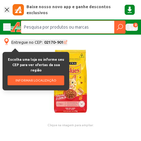
Baixe nosso novo app e ganhe descontos
exclusivos
0
Entregue no CEP:
02170-901
Escolha uma loja ou informe seu
CEP para ver ofertas da sua
região
INFORMAR LOCALIZAÇÃO
Clique na imagem para ampliar.