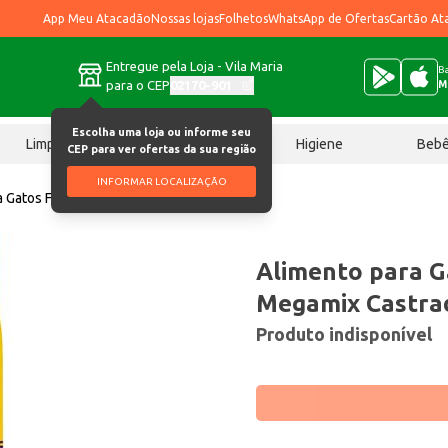
App Meu Atacadão
Nossas lojas
Folhetos
WhatsApp de Ofertas
Cartão At
Entregue pela Loja - Vila Maria
Ba
para o CEP
02170-901
M
Escolha uma loja ou informe seu
Limpeza
Chocolates
Higiene
Beb
CEP para ver ofertas da sua região
INFORMAR LOCALIZAÇÃO
a Gatos Friskies Megamix Castrados 1kg
Alimento para G
Megamix Castra
Produto indisponível