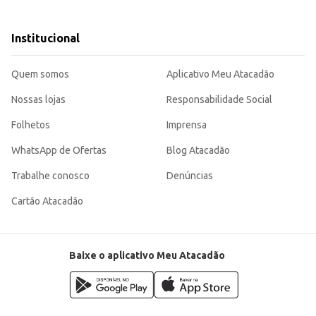
s para animais de estimação.
anceada para gatos castrados, contribuindo para sua saúde e bem-estar. Sua praticidade e tamanho d
Institucional
Quem somos
Aplicativo Meu Atacadão
Nossas lojas
Responsabilidade Social
Folhetos
Imprensa
WhatsApp de Ofertas
Blog Atacadão
Trabalhe conosco
Denúncias
Cartão Atacadão
Baixe o aplicativo Meu Atacadão