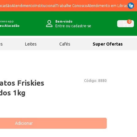
acadão
Atendimento
Institucional
Trabalhe Conosco
Atendimento em Libras
ixe o app
0
Bem-vindo
Entre ou cadastre-se
eu Atacadão
ês
Leites
Cafés
Super Ofertas
Código:
8880
atos Friskies
dos 1kg
Adicionar