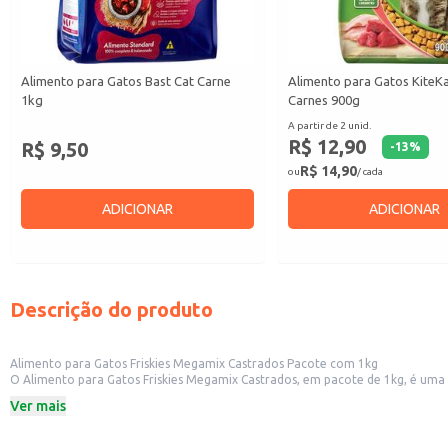
Alimento para Gatos Bast Cat Carne
Alimento para Gatos KiteK
1kg
Carnes 900g
A partir de 2 unid.
R$ 12,90
R$ 9,50
-
13
%
R$ 14,90
ou
/ cada
ADICIONAR
ADICIONAR
Descrição do produto
Alimento para Gatos Friskies Megamix Castrados Pacote com 1kg
O Alimento para Gatos Friskies Megamix Castrados, em pacote de 1kg, é uma opção prática e conveniente para alimentar gat
contribuindo para a manutençã
Ver mais
Dicas de uso:
Sirva seco, em quantidade adequada ao peso e nível de atividade do gato, se
Disponibilize água fresca e limpa para o gato a todo momento.