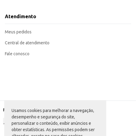
Ideal para uso diário como alimentação principal para gatos castrados.
Recomendado para revenda em estabelecimentos que comercializam produto
O Alimento para Gatos Friskies Megamix Castrados oferece uma opção de alimentação completa e bal
Atendimento
escolha eficiente para diversos contextos.
Marca: Friskies
Departamento: Pet Shop
Meus pedidos
Categoria: Ração seca para gatos
Conteúdo: 1kg
EAN: 7891000257944
Central de atendimento
Fale conosco
Formas de pagamento
Usamos cookies para melhorar a navegação,
desempenho e segurança do site,
personalizar o conteúdo, exibir anúncios e
obter estatísticas. As permissões podem ser