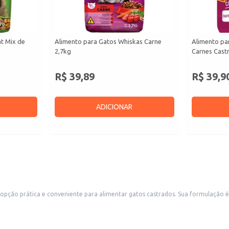
at Mix de
Alimento para Gatos Whiskas Carne
Alimento par
2,7kg
Carnes Cast
R$ 39,89
R$ 39,9
ADICIONAR
os castrados. Sua formulação é adequada às necessidades nutricionais específicas destes animais,
o de um peso saudável. A embalagem de 1kg é ideal para uso doméstico ou para revenda em pequenos comércios
guindo as instruções na embalagem.