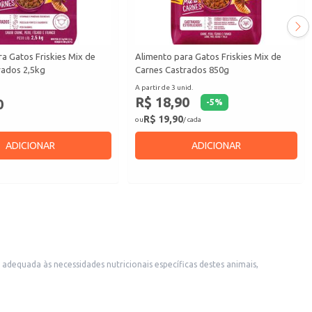
a Gatos Friskies Mix de
Alimento para Gatos Friskies Mix de
rados 2,5kg
Carnes Castrados 850g
A partir de 3 unid.
R$ 18,90
0
-
5
%
R$ 19,90
ou
/ cada
ADICIONAR
ADICIONAR
, como pet shops e lojas de conveniência.