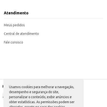
Sirva seco, em quantidade adequada à idade e peso do gato, seguindo as ins
Disponibilize água fresca sempre ao alcance do animal.
Para gatos com necessidades específicas, consulte um veterinário.
Atendimento
O Friskies Mix de Carnes oferece uma nutrição completa e balanceada para se
Meus pedidos
Central de atendimento
Fale conosco
Formas de pagamento
Usamos cookies para melhorar a navegação,
desempenho e segurança do site,
personalizar o conteúdo, exibir anúncios e
obter estatísticas. As permissões podem ser