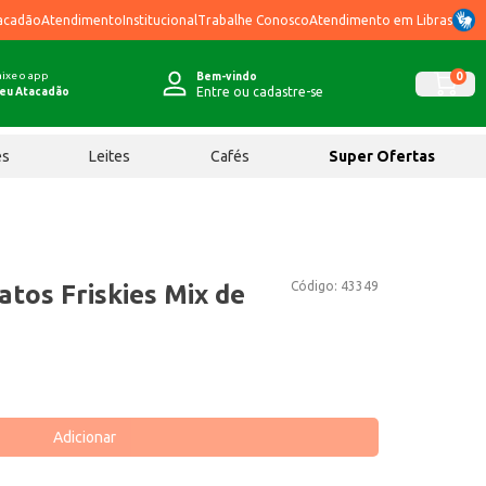
acadão
Atendimento
Institucional
Trabalhe Conosco
Atendimento em Libras
ixe o app
0
Bem-vindo
Entre ou cadastre-se
eu Atacadão
ês
Leites
Cafés
Super Ofertas
Código:
43349
tos Friskies Mix de
Adicionar