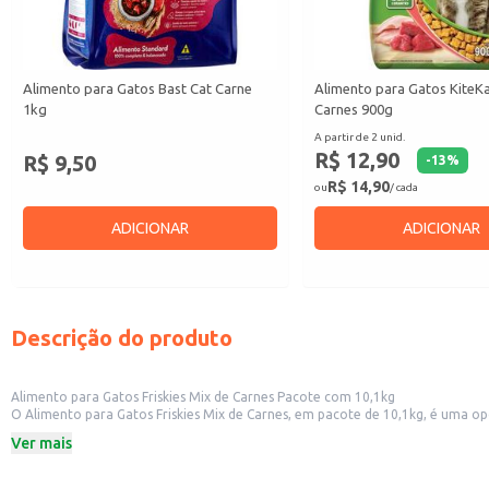
Alimento para Gatos Bast Cat Carne
Alimento para Gatos KiteK
1kg
Carnes 900g
A partir de 2 unid.
R$ 12,90
R$ 9,50
-
13
%
R$ 14,90
ou
/ cada
ADICIONAR
ADICIONAR
Descrição do produto
Alimento para Gatos Friskies Mix de Carnes Pacote com 10,1kg
O Alimento para Gatos Friskies Mix de Carnes, em pacote de 10,1kg, é uma 
com animais de estimação.
Ver mais
Pacote com 10,1kg
Mix de carnes
Dicas de Uso: