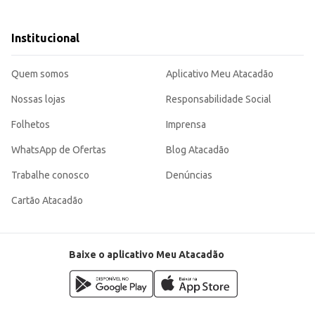
truções da embalagem.
Institucional
u gato, contribuindo para sua saúde e bem-estar. Sua embalagem de 10,1kg gara
Quem somos
Aplicativo Meu Atacadão
Nossas lojas
Responsabilidade Social
Folhetos
Imprensa
WhatsApp de Ofertas
Blog Atacadão
Trabalhe conosco
Denúncias
Cartão Atacadão
Baixe o aplicativo Meu Atacadão