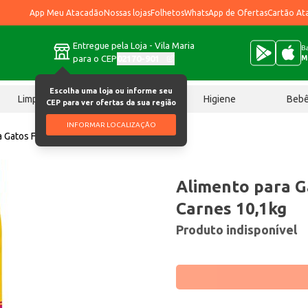
App Meu Atacadão
Nossas lojas
Folhetos
WhatsApp de Ofertas
Cartão At
Entregue pela Loja - Vila Maria
Ba
para o CEP
02170-901
M
Escolha uma loja ou informe seu
Limpeza
Chocolates
Higiene
Beb
CEP para ver ofertas da sua região
INFORMAR LOCALIZAÇÃO
 Gatos Friskies Mix de Carnes 10,1kg
Alimento para Ga
Carnes 10,1kg
Produto indisponível