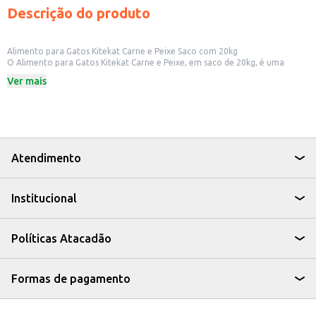
Descrição do produto
Alimento para Gatos Kitekat Carne e Peixe Saco com 20kg
O Alimento para Gatos Kitekat Carne e Peixe, em saco de 20kg, é uma
opção prática e econômica para atender às necessidades nutricionais dos
Ver mais
felinos. Sua formulação com carne e peixe contribui para uma dieta
equilibrada, sendo adequado para uso em diversos contextos. A
embalagem em saco (bag) facilita o armazenamento e o manuseio,
tornando-o ideal para pet shops, clínicas veterinárias e outros
estabelecimentos que trabalham com animais de estimação. Também é
uma opção viável para criadores de gatos que buscam um fornecimento
eficiente e de custo-benefício.
Atendimento
Dicas de uso:
Ideal para revenda em pet shops e lojas de animais.
Adequado para uso em clínicas veterinárias e canis.
Institucional
Recomendado para criadores de gatos que buscam uma opção econômica
e eficiente.
Pode ser utilizado em casa para alimentar gatos de forma prática e
conveniente.
Políticas Atacadão
O Alimento para Gatos Kitekat Carne e Peixe em saco de 20kg oferece
praticidade e um bom custo-benefício para diversos tipos de clientes, desde
estabelecimentos comerciais até donos de animais de estimação. Sua
apresentação em embalagem de 20kg garante um fornecimento contínuo
Formas de pagamento
e eficiente.
Marca: KiteKat
Departamento: Pet Shop