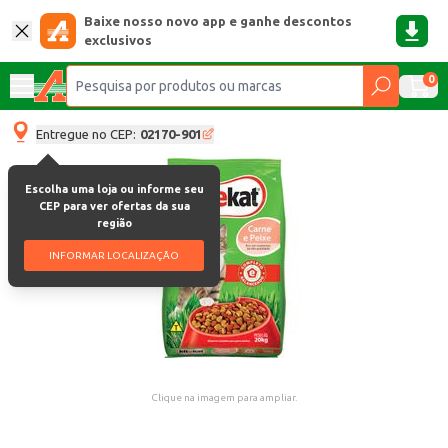
Baixe nosso novo app e ganhe descontos
exclusivos
0
Entregue no CEP:
02170-901
Escolha uma loja ou informe seu
CEP para ver ofertas da sua
região
INFORMAR LOCALIZAÇÃO
Clique na imagem para ampliar.