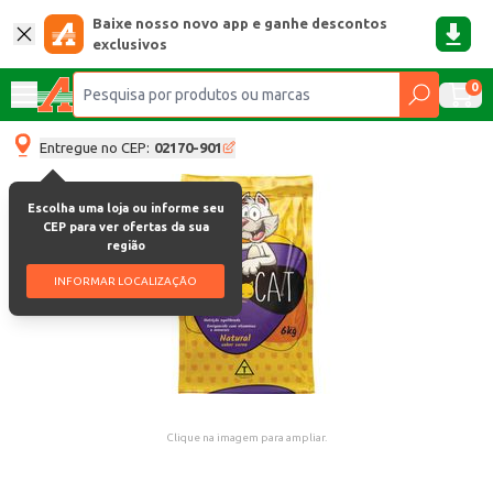
Baixe nosso novo app e ganhe descontos
exclusivos
0
Entregue no CEP:
02170-901
Escolha uma loja ou informe seu
CEP para ver ofertas da sua
região
INFORMAR LOCALIZAÇÃO
Clique na imagem para ampliar.