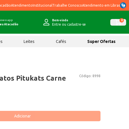
acadão
Atendimento
Institucional
Trabalhe Conosco
Atendimento em Libras
ixe o app
0
Bem-vindo
Entre ou cadastre-se
eu Atacadão
ês
Leites
Cafés
Super Ofertas
Código:
8998
atos Pitukats Carne
Adicionar