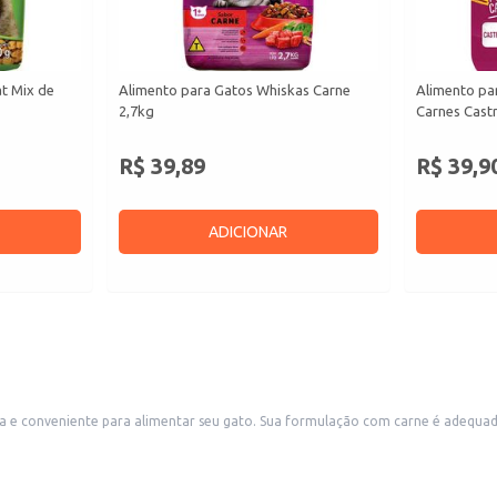
at Mix de
Alimento para Gatos Whiskas Carne
Alimento par
2,7kg
Carnes Cast
R$ 39,89
R$ 39,9
ADICIONAR
quada para a nutrição felina. Este produto é ideal para uso doméstico e também
m a clientes com gatos.
forme as instruções na embalagem.