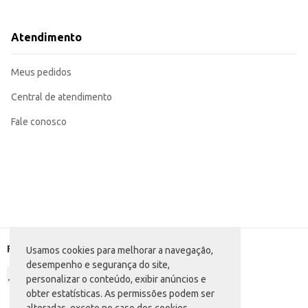
Disponibilize sempre água fresca para seu gato.
Para revenda, considere a organização do produto em prateleiras de fácil ace
O Alimento para Gatos Pitukats Carne oferece uma opção de ração seca em 
Atendimento
demanda por produtos de qualidade para gatos.
Marca: Pitukats
Departamento: Pet Shop
Meus pedidos
Categoria: Ração seca para gatos
Conteúdo: 1kg
EAN: 42094982
Central de atendimento
Fale conosco
Formas de pagamento
Usamos cookies para melhorar a navegação,
desempenho e segurança do site,
personalizar o conteúdo, exibir anúncios e
obter estatísticas. As permissões podem ser