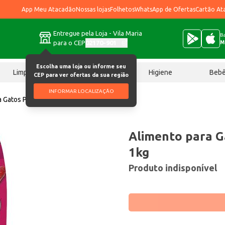
App Meu Atacadão
Nossas lojas
Folhetos
WhatsApp de Ofertas
Cartão At
Entregue pela Loja - Vila Maria
Ba
para o CEP
02170-901
M
Escolha uma loja ou informe seu
Limpeza
Chocolates
Higiene
Beb
CEP para ver ofertas da sua região
INFORMAR LOCALIZAÇÃO
a Gatos Pitukats Carne 1kg
Alimento para G
1kg
Produto indisponível