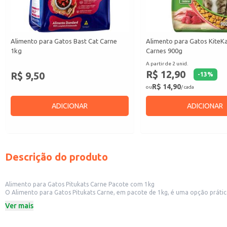
Alimento para Gatos Bast Cat Carne
Alimento para Gatos KiteK
1kg
Carnes 900g
A partir de 2 unid.
R$ 12,90
R$ 9,50
-
13
%
R$ 14,90
ou
/ cada
ADICIONAR
ADICIONAR
Descrição do produto
Alimento para Gatos Pitukats Carne Pacote com 1kg
O Alimento para Gatos Pitukats Carne, em pacote de 1kg, é uma opção prática e conveniente para alimentar seu gato. Sua formulação com carne é ade
para revenda em pet shops e outros estabelecimentos comerciais que atende
Ver mais
Dicas de uso:
Sirva o alimento seco, em quantidade adequada à idade e peso do gato, con
Mantenha o alimento em local fresco e seco, longe da umidade.