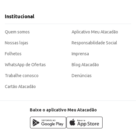
sso e visibilidade em seu estabelecimento.
embalagem de 1kg, facilitando o armazenamento e o manuseio, tanto para us
Institucional
Quem somos
Aplicativo Meu Atacadão
Nossas lojas
Responsabilidade Social
Folhetos
Imprensa
WhatsApp de Ofertas
Blog Atacadão
Trabalhe conosco
Denúncias
Cartão Atacadão
Baixe o aplicativo Meu Atacadão