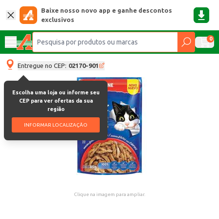
Baixe nosso novo app e ganhe descontos
exclusivos
0
Entregue no CEP:
02170-901
Escolha uma loja ou informe seu
CEP para ver ofertas da sua
região
INFORMAR LOCALIZAÇÃO
Clique na imagem para ampliar.